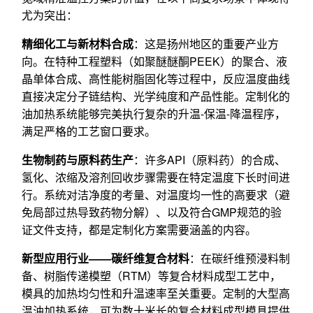
尤为突出：
精细化工与新材料合成
：这是扬州地区的重要产业方
向。在特种工程塑料（如聚醚醚酮PEEK）的聚合、液
晶单体合成、高性能树脂固化等过程中，反应温度曲线
直接决定分子链结构、光学纯度和产品性能。定制化的
油加热系统能够完美执行复杂的升温-保温-降温程序，
满足严格的工艺窗口要求。
生物制药与原料药生产
：许多API（原料药）的合成、
氢化、浓缩及溶剂回收步骤需要在特定温度下长时间进
行。系统对洁净度的考量、对温度均一性的高要求（避
免局部过热导致药物分解）、以及符合GMP规范的验
证文件支持，都是定制化方案需要涵盖的内容。
新型应用行业——碳纤维复合材料
：在碳纤维预浸料制
备、树脂传递模塑（RTM）等复合材料成型工艺中，
模具的加热均匀性和升温速率至关重要。定制的大型高
温油加热系统，可为数十米长的复合材料成型模具提供