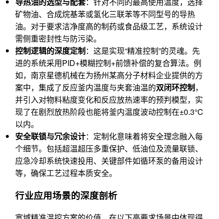
导热油的选型与配套
：针对不同的最高使用温度，选择
矿物油、合成烷基苯或氢化三联苯等不同型号的导热
油。对于要求洁净度高的制药或食品级工艺，系统设计
需侧重密封性与防污染。
控制逻辑的深度定制
：这是实现“精准控制”的灵魂。先
进的系统采用PID+模糊控制+前馈补偿的复合算法。例
如，南京星德机械在为扬州某高分子材料企业提供的方
案中，集成了反应釜内温度与夹套油温的
双闭环控制
，
并引入对物料粘度变化和反应放热速率的预判模型，实
现了在剧烈放热阶段也能将釜内温度波动控制在±0.3℃
以内。
安全联锁与冗余设计
：定制化意味着将安全理念融入每
个细节。包括超温超压多重保护、低油位及流量联锁、
应急冷却系统快速投用、关键部件如循环泵的备用设计
等，确保工艺过程本质安全。
行业应用场景的深度剖析
宽域精准温控方案的价值，在以下高要求场景中体现得