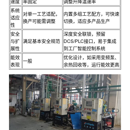
速度
率固定
调整升降温速率
系统
对单一工艺适配，
内置多组工艺配方，可快速
适应
换产可能需调整
切换，适应多产品生产
性
安全
深度安全联锁，预留
与扩
满足基本安全规范
DCS/PLC接口，易于集成
展性
到工厂智能控制系统
能效
优化设计，如采用变频泵、
一般
表现
余热回收等，运行能效更高