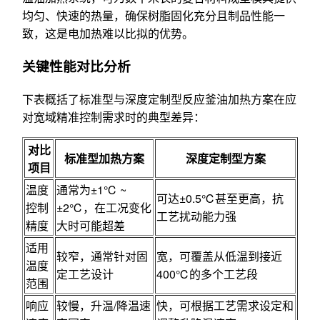
均匀、快速的热量，确保树脂固化充分且制品性能一
致，这是电加热难以比拟的优势。
关键性能对比分析
下表概括了标准型与深度定制型反应釜油加热方案在应
对宽域精准控制需求时的典型差异：
对比
标准型加热方案
深度定制型方案
项目
温度
通常为±1℃ ~
可达±0.5℃甚至更高，抗
控制
±2℃，在工况变化
工艺扰动能力强
精度
大时可能超差
适用
较窄，通常针对固
宽，可覆盖从低温到接近
温度
定工艺设计
400℃的多个工艺段
范围
响应
较慢，升温/降温速
快，可根据工艺需求设定和