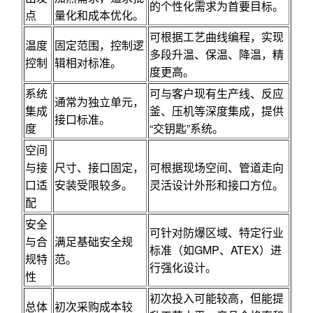
的个性化需求为首要目标。
点
量化和成本优化。
可根据工艺曲线编程，实现
温度
固定范围，控制逻
多段升温、保温、降温，精
控制
辑相对标准。
度更高。
系统
可与客户现有生产线、反应
通常为独立单元，
集成
釜、压机等深度集成，提供
接口标准。
度
“交钥匙”系统。
空间
与接
尺寸、接口固定，
可根据现场空间、管道走向
口适
安装受限较多。
灵活设计外形和接口方位。
配
安全
可针对防爆区域、特定行业
与合
满足基础安全规
标准（如GMP、ATEX）进
规特
范。
行强化设计。
性
初次投入可能较高，但能提
总体
初次采购成本较