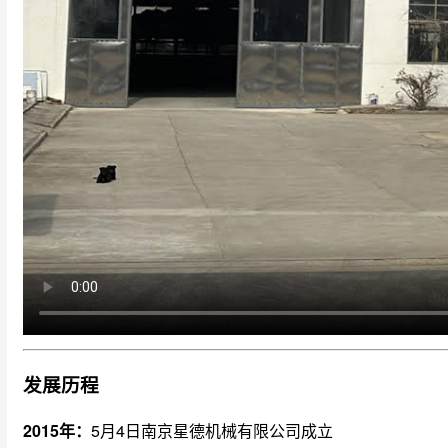
发展历程
2015年：
5月4日南京星德机械有限公司成立