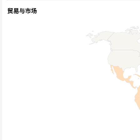
贸易与市场