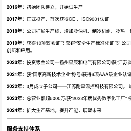
2016年：
初始团队建立，开始试生产
2017年：
正式投产，首次获得CE 、ISO9001认证
2018年：
公司扩展生产线，增加冷油机、制冷机组、冷热一
2019年
：
获得10项软著证书 获得“安全生产标准化证书”
创新和应用。
2020年
：
投资钣金公司—扬州星辰和电气有限公司/获“江苏省
2021年
：
获“国家高新技术企业”称号/获得6项AAA级企业认
2022年
：
3月成立子公司——江苏耐森温控科技有限公司。 加
2023年
：
总营业额超5000万/获“2023年度优秀数字化工厂” 
2024年
：
扩大生产基地，提升产能，展望未来
服务支持体系