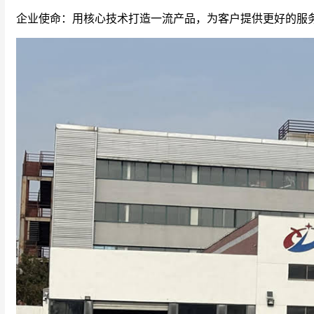
企业使命：用核心技术打造一流产品，为客户提供更好的服