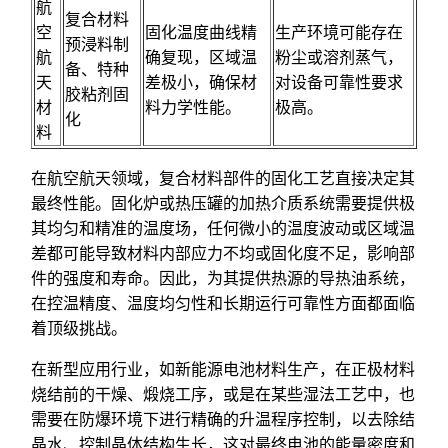
航
复合材料
空
固化温度曲线精
生产环境可能存在
预浸料制
航
确复现，区域温
粉尘或溶剂蒸气，
备、特种
天
差极小，确保材
对设备可靠性要求
胶粘剂固
材
料力学性能。
极高。
化
料
在航空航天领域，复合材料部件的固化工艺直接决定其
最终性能。固化炉或热压罐的加热介质系统需要提供极
其均匀和精准的温度场，任何微小的温度波动或区域温
差都可能导致材料内部应力不均或固化度不足，影响部
件的强度和寿命。因此，为其提供热源的导热油系统，
在控温精度、温度均匀性和长期运行可靠性方面都面临
着顶级挑战。
在新型应用行业，如新能源电池材料生产，在正极材料
烧结前的干燥、煅烧工序，或是在某些湿法工艺中，也
需要在防爆环境下进行精确的升温程序控制，以去除结
晶水、控制晶体结构生长，这对最终电池的能量密度和