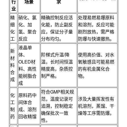
行
场景
求
业
精
硝化、氯
精确控制反应活
处理易燃易爆原料
细
化、加
化能，防止副反
和溶剂，反应可能
化
氢、聚合
应，保证分子量
剧烈放热，需严格
工
反应
分布均匀。
防爆与快速撤热。
液晶单
新
体、
阶梯式升温/降
使用高价值、对水
材
OLED材
温，长时间恒温
氧敏感且可能易燃
料
料、高性
精度高，杂质控
的有机金属化合
合
能树脂合
制严格。
物。
成
成
符合GMP相关规
化
原料药中
范，温度记录可
涉及大量挥发性有
工
间体合
追溯，控制稳定
机溶剂，蒸馏、干
制
成、溶剂
确保批次一致
燥等工序需防爆。
药
回收精馏
性。