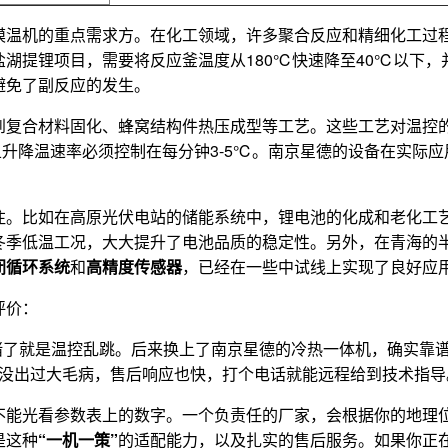
模温机的重点需求方。在化工领域，许多聚合反应和精细化工过
湖提锂项目，需要将反应釜温度从180℃快速降至40℃以下
避免了副反应的发生。
到复合材料固化、蜂窝结构件热压成型等工艺。这些工艺对温控
且升降温速率必须控制在每分钟3-5℃。南京星德的设备在实际
注。比如在高原光伏电站的储能系统中，锂电池的化成和老化工
冬季低温工况，大大提升了电池品质的稳定性。另外，在青海的
闭循环系统
和
高精度传感器
，已经在一些中试线上实现了良好应
评价：
堵了就是温控乱跳。后来换上了南京星德的冷热一体机，确实靠
没出过大毛病，售后响应也快，打个电话就能远程给到技术指导
不能光看参数表上的数字。一个负责任的厂家，会根据你的地理
是这种
“一机一策”
的适配能力，以及扎实的售后服务。如果你正