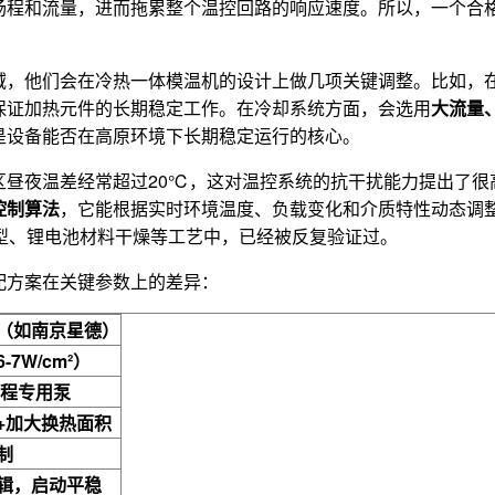
扬程和流量，进而拖累整个温控回路的响应速度。所以，一个合
域，他们会在冷热一体模温机的设计上做几项关键调整。比如，
保证加热元件的长期稳定工作。在冷却系统方面，会选用
大流量
是设备能否在高原环境下长期稳定运行的核心。
昼夜温差经常超过20℃，这对温控系统的抗干扰能力提出了很
控制算法
，它能根据实时环境温度、负载变化和介质特性动态调整
成型、锂电池材料干燥等工艺中，已经被反复验证过。
配方案在关键参数上的差异：
（如南京星德）
7W/cm²）
扬程专用泵
+加大换热面积
制
辑，启动平稳