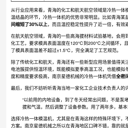
从行业应用来看，青海的化工和航天航空领域是冷热一体
温结晶的环节，冷热一体机的优势非常明显。比如青海某盐
间缩短了30%以上
，而且温控稳定性提升了近一倍，有效
在航天航空领域，青海的一些高海拔材料试验基地，会用
化工艺，要求模具表面温度在120℃到200℃之间循环，
了模具表面温差不超过±1.5℃，完全满足了工艺规范。
除了传统化工和航天，青海还有一些新型应用场景值得关
电池簇提供恒温环境，既能模拟夏季高温工况，也能模拟
度和精度要求极高，南京星德机械的冷热一体机凭借
全密
最后，我们不妨听听青海当地一家化工企业技术负责人的
“以前用的内地设备，到了冬天经常出问题，不是泵
拔和气温，然后调整了设备参数。用了两年多，基本
选择冷热一体模温机，尤其是在青海这样的特殊环境下，
方案。南京星德机械之所以在青海地区口碑不错，靠的就