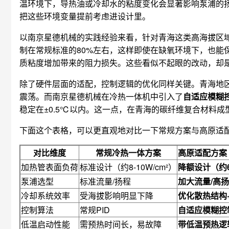
温环境下，导热油或冷却水的粘度变化会显著影响泵浦的
把这些环境变量提前考虑进设计里。
以南京星德机械的实践经验来看，针对青海这类高海拔区
制在常规标准的80%左右，这样即使在缺氧环境下，也能
质粘度增加带来的阻力损失。这些看似不起眼的改动，却
除了硬件层面的适配，控制逻辑的优化同样关键。青海地区
震荡。而南京星德机械在冷热一体机中引入了
自适应模糊
稳定在±0.5℃以内。这一点，在青海的碳纤维复合材料
下面这个表格，可以更直观地对比一下常规方案与高原适
对比维度
常规冷热一体方案
高原适配方案
加热管表面负荷
标准设计（约8-10W/cm²）
降额设计（约6-
泵浦选型
标准流量/扬程
加大流量/高
冷却系统效率
受海拔影响明显下降
优化散热结构
控制算法
常规PID
自适应模糊控
低温启动性能
需预热时间长，易故障
带低温预热逻