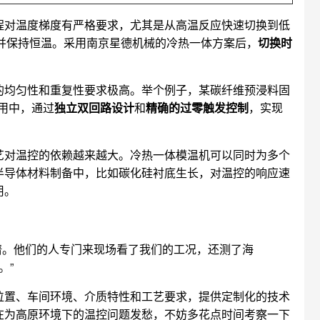
程对温度梯度有严格要求，尤其是从高温反应快速切换到低
，并保持恒温。采用南京星德机械的冷热一体方案后，
切换时
的均匀性和重复性要求极高。举个例子，某碳纤维预浸料固
应用中，通过
独立双回路设计
和
精确的过零触发控制
，实现
艺对温控的依赖越来越大。冷热一体模温机可以同时为多个
半导体材料制备中，比如碳化硅衬底生长，对温控的响应速
用。
谱。他们的人专门来现场看了我们的工况，还测了海
。”
位置、车间环境、介质特性和工艺要求，提供定制化的技术
在为高原环境下的温控问题发愁，不妨多花点时间考察一下