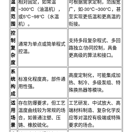
温
相对固定，如常温
可根据需求定制，范围宽
度
~300℃（油温机），
广，如-30℃~300℃，甚
范
或5℃~98℃（水温
至实现更低温和更高温的
围
机）。
衔接。
控
制
支持多段复杂程式、多回
通常为单点或简单程式
复
路独立/协同控制，具备
控温。
杂
更高级的算法和接口。
度
系
高度定制化，可能集成加
统
标准化程度高，部件通
热、制冷、多级泵组、特
构
用性强。
殊换热器等模块。
成
适
存在防爆要求，但工艺
工艺研发、中试放大、高
用
温度曲线较为常规的场
端材料制造、复杂化学反
场
合，如普通注塑、压
应等对温控有极端或特殊
景
铸、橡胶硫化。
要求的场合。