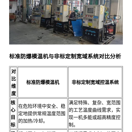
标准防爆模温机与非标定制宽域系统对比分析
对
比
标准防爆模温机
非标定制宽域控温系统
维
度
核
满足特殊、复杂、宽范围
在危险环境中安全、稳
心
的工艺温度曲线需求，实
定地提供常规温度范围
目
现一机多能或超高精度控
的加热/冷却。
标
制。