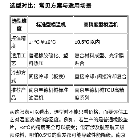
选型对比：常见方案与适用场景
选型维
标准型模温机
高精度型模温机
度
控温精
±1℃至±2℃
±0.5℃以内
度
适用工
普通橡胶硫化、塑
复合材料成型、光学膜
艺
料热压
贴合
冷却方
间接冷却（板换）
直接冷却+间接冷却复合
式
推荐产
南京星德机械标准
南京星德机械TCU高精
品
油温机
度系列
从这张表可以看出，选型时不能只看价格，而要评估工
艺对温度波动的容忍度。例如，若生产的是普通橡胶垫
片，±2℃的精度完全可以接受；但若涉及航空航天级
预浸料，哪怕0.5℃的偏差都可能导致性能降级。南京