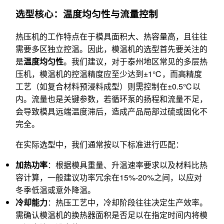
选型核心：温度均匀性与流量控制
热压机的工作特点在于模具面积大、热容量高，且往往
需要多区独立控温。因此，模温机的选型首先要关注的
是
温度均匀性
。我们建议，对于泰州地区常见的多层热
压机，模温机的控温精度应至少达到±1℃，而高精度
工艺（如复合材料预浸料成型）则需控制在±0.5℃以
内。流量也是关键参数，若循环泵的扬程和流量不足，
会导致模具远端温度滞后，造成产品局部过硫或固化不
完全。
在实际选型中，我们通常按以下标准进行匹配：
加热功率
：根据模具重量、升温速率要求以及材料比热
容计算，一般建议功率冗余在15%-20%之间，以应对
冬季低温或意外降温。
冷却能力
：热压工艺中，冷却阶段往往决定生产效率。
需确认模温机的换热器面积是否足以在指定时间内将模