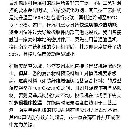
泰州热压机模温机的应用场景非常广泛，不同工艺对温
控的要求差异明显。以橡胶硫化为例，其典型工艺曲线
是先升温至160℃左右进行交联，再快速冷却至80℃
以下脱模。这时，模温机需要具备
快速切换冷热功能
，
避免因温冲过大导致橡胶件内部气泡或裂纹。我们曾接
触过一家泰州本地的密封件厂，原先使用普通油温机，
换用南京星德机械的专用机型后，其冷却速度提升了约
30%，且模具温度波动明显减小。
在航天航空领域，虽然泰州本地直接涉足整机装配的较
少，但其上游的复合材料预浸料加工对模温机要求极
高。这类材料（如碳纤维增强树脂基复合材料）的成型
温度通常在180℃-250℃之间，且对升温速率有严格限
制，否则易造成树脂流动不均。模温机在此场景下需支
持
多段程序控温
，并能实时记录温度曲线用于工艺追
溯。南京星德机械的TCU系列在响应速度上表现不错，
其PID算法能有效抑制超调，这一点在薄壁件热压成型
中尤为关键。