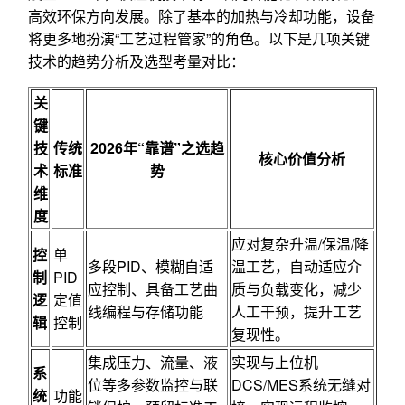
高效环保方向发展。除了基本的加热与冷却功能，设备
将更多地扮演“工艺过程管家”的角色。以下是几项关键
技术的趋势分析及选型考量对比：
关
键
技
传统
2026年“靠谱”之选趋
核心价值分析
术
标准
势
维
度
应对复杂升温/保温/降
控
单
多段PID、模糊自适
温工艺，自动适应介
制
PID
应控制、具备工艺曲
质与负载变化，减少
逻
定值
线编程与存储功能
人工干预，提升工艺
辑
控制
复现性。
集成压力、流量、液
实现与上位机
系
位等多参数监控与联
DCS/MES系统无缝对
统
功能