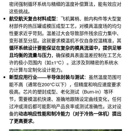
密闭强制循环系统与精细的温度补偿算法，能有效应对
这些挑战。
航空航天复合材料成型
：飞机翼梢、舱内构件等大型复
材部件的热压罐或模压成型工艺，对模具温度场的均匀
性要求近乎苛刻。温差过大会导致部件残余应力集中、
变形甚至分层。这就要求模温机不仅自身控温精准，其
循环系统设计要能保证在复杂的模具流道中，提供足够
且均衡的流量与压力
，确保模具表面温差控制在工艺允
许的极小范围内（如±1℃）。这涉及到精密的系统水
力计算与定制化设计能力。
新型应用行业——半导体封装与测试
：虽然温度范围可
能不高（通常在200℃以下），但精度和响应速度要求
极高。芯片的塑封成型、老化测试（Burn-in）等环
节，需要模温机快速、准确地跟随设定曲线变化，任何
过冲或滞后都可能影响产品良率或测试准确性。这对设
备的
动态响应性能和制冷能力（对于冷热一体机）提出
了更高要求
。