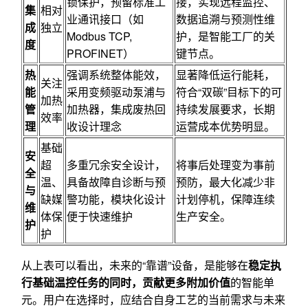
锁保护，预留标准工
接，实现远程监控、
集
相对
业通讯接口（如
数据追溯与预测性维
成
独立
Modbus TCP,
护，是智能工厂的关
度
PROFINET）
键节点。
热
强调系统整体能效，
显著降低运行能耗，
关注
能
采用变频驱动泵浦与
符合“双碳”目标下的可
加热
管
加热器，集成废热回
持续发展要求，长期
效率
理
收设计理念
运营成本优势明显。
基础
安
超
多重冗余安全设计，
将事后处理变为事前
全
温、
具备故障自诊断与预
预防，最大化减少非
与
缺媒
警功能，模块化设计
计划停机，保障连续
维
体保
便于快速维护
生产安全。
护
护
从上表可以看出，未来的“靠谱”设备，是能够在
稳定执
行基础温控任务的同时，贡献更多附加价值
的智能单
元。用户在选择时，应结合自身工艺的当前需求与未来