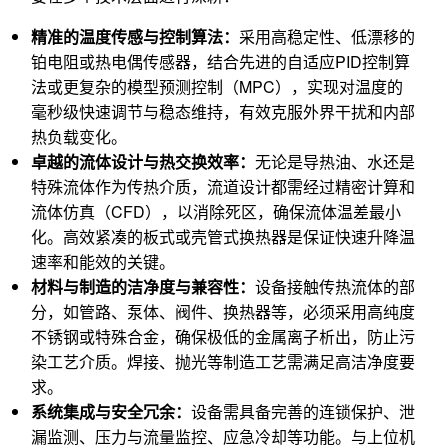
精准的温度传感与控制算法：
采用高稳定性、低漂移的
铂电阻或热电偶传感器，结合先进的自适应PID控制算
法或更复杂的模型预测控制（MPC），实现对温度的
毫秒级快速调节与稳态维持，有效克服外界干扰和内部
热负载变化。
卓越的流体设计与热交换效率：
无论是导热油、水还是
特殊流体作为传热介质，流道设计都需经过精密计算和
流体仿真（CFD），以消除死区，确保流体温差最小
化。高效紧凑的板式或壳管式换热器是保证快速升降温
速率和能效的关键。
材料与制造的洁净度与兼容性：
设备接触传热流体的部
分，如管路、泵体、阀件、换热器等，必须采用高纯度
不锈钢或特殊合金，确保极低的金属离子析出，防止污
染工艺介质。焊接、抛光等制造工艺需满足高洁净度要
求。
系统集成与安全冗余：
设备需具备完善的连锁保护、泄
漏监测、压力与流量监控、应急冷却等功能。与上位机