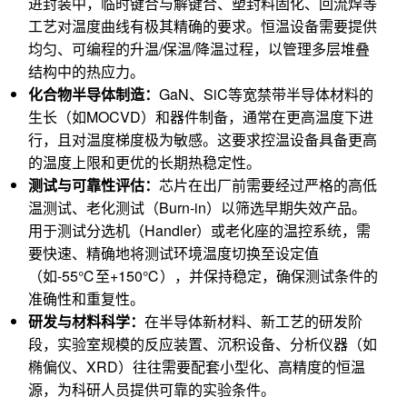
进封装中，临时键合与解键合、塑封料固化、回流焊等
工艺对温度曲线有极其精确的要求。恒温设备需要提供
均匀、可编程的升温/保温/降温过程，以管理多层堆叠
结构中的热应力。
化合物半导体制造：
GaN、SiC等宽禁带半导体材料的
生长（如MOCVD）和器件制备，通常在更高温度下进
行，且对温度梯度极为敏感。这要求控温设备具备更高
的温度上限和更优的长期热稳定性。
测试与可靠性评估：
芯片在出厂前需要经过严格的高低
温测试、老化测试（Burn-in）以筛选早期失效产品。
用于测试分选机（Handler）或老化座的温控系统，需
要快速、精确地将测试环境温度切换至设定值
（如-55℃至+150℃），并保持稳定，确保测试条件的
准确性和重复性。
研发与材料科学：
在半导体新材料、新工艺的研发阶
段，实验室规模的反应装置、沉积设备、分析仪器（如
椭偏仪、XRD）往往需要配套小型化、高精度的恒温
源，为科研人员提供可靠的实验条件。