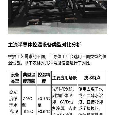
主流半导体控温设备类型对比分析
根据工艺需求的不同，半导体工厂会选用不同类型的恒
温设备。以下表格对几种常见设备进行了对比：
设备
典型温
控温精
主要应用场景
技术特点
类型
度范围
度
光刻机冷却、
使用去离子水
高精
刻蚀腔体冷
或乙二醇水溶
度循
-20℃
±0.1℃
却、CVD设
液，直接冷却
环水
至
至
备冷却、去离
或间接换热，
浴/冷
+95℃
±0.5℃
子水恒温供
强调稳定性与