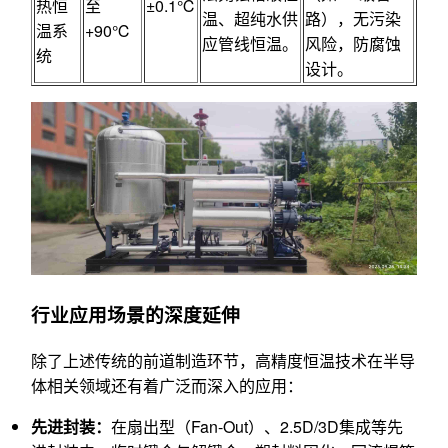
热恒
至
±0.1℃
温、超纯水供
路），无污染
温系
+90℃
应管线恒温。
风险，防腐蚀
统
设计。
行业应用场景的深度延伸
除了上述传统的前道制造环节，高精度恒温技术在半导
体相关领域还有着广泛而深入的应用：
先进封装：
在扇出型（Fan-Out）、2.5D/3D集成等先