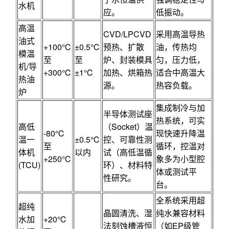
水机
应。
低振动。
高温
CVD/LPCVD
采用高温导热
油式
+100℃
±0.5℃
预热、扩散
油，传热均
模温
至
至
炉、封装模具
匀，压力低，
机/导
+300℃
±1℃
加热、烘箱热
适合中高温大
热油
源。
热容负载。
炉
集成制冷与加
半导体测试座
热系统，可实
高低
（Socket）温
-80℃
现快速升降温
温一
±0.5℃
控、可靠性测
至
循环，控温对
体机
以内
试（高低温循
+250℃
象多为小型腔
(TCU)
环）、材料特
体或测试平
性研究。
台。
全系统采用超
超纯
晶圆清洗、湿
纯水兼容材料
水加
+20℃
法刻蚀槽液恒
（如EP级管