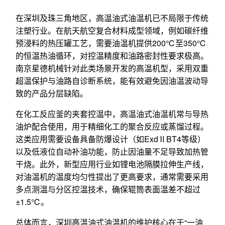
在深圳及珠三角地区，高温油式油温机已不局限于传统
注塑行业。在航天航空复合材料成型领域，例如碳纤维
预浸料的热压罐工艺，需要油温机提供200℃至350℃
的恒温热油循环，对控温精度和油路密封性要求极高。
南京星德机械针对此类场景开发的高温机型，采用双重
超温保护与油路自诊断系统，能有效避免因油温波动导
致的产品分层缺陷。
在化工反应釜的夹套控温中，高温油式油温机常与导热
油炉配合使用，用于精细化工的聚合反应或蒸馏过程。
这类应用需要设备具备防爆设计（如ExdⅡBT4等级）
以及低液位自动补油功能，防止因油量不足导致加热管
干烧。此外，新型应用行业如锂电池隔膜拉伸生产线，
对油温机的温度均匀性提出了更高要求，通常需要采用
多点测温与分区控温技术，确保辊筒表面温差不超过
±1.5℃。
总体而言，深圳高温油式油温机的维护核心在于“一油