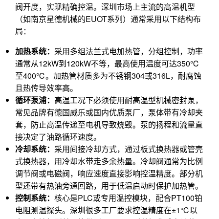
阀开度，实现精确控温。深圳市场上主流的高温机型
（如南京星德机械的EUOT系列）通常采用以下结构布
局：
加热系统：
采用多组法兰式电加热管，分组控制，功率
通常从12kW到120kW不等，最高使用温度可达350℃
至400℃。加热管材质多为不锈钢304或316L，耐腐蚀
且热传导效率高。
循环泵浦：
高温工况下必须使用耐高温型机械密封泵，
常见品牌有德国威乐或国内优质泵厂，泵体带有冷却夹
套，防止高温传递至电机导致烧毁。泵的扬程和流量直
接决定了油路循环速度。
冷却系统：
采用间接冷却方式，通过板式换热器或管壳
式换热器，用冷却水带走多余热量。冷却阀通常为比例
调节阀或电磁阀，响应速度直接影响控温精度。部分机
型还带有热油旁通回路，用于低温启动时保护加热管。
控制系统：
核心是PLC或专用温控模块，配合PT100铂
电阻测温探头。深圳很多工厂要求控温精度在±1℃以