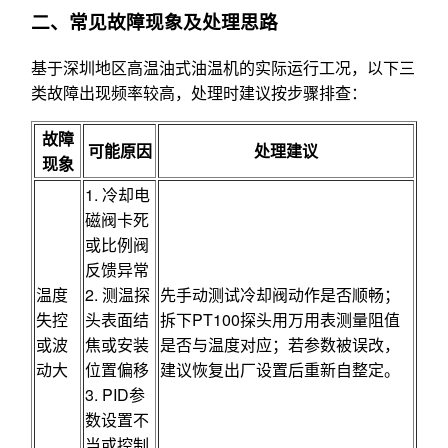
二、常见故障现象及处理思路
基于深圳地区高温油式油温机的实际运行工况，以下三
类故障出现频率较高，处理时建议按步骤排查：
故障
可能原因
处理建议
现象
1. 冷却电
磁阀卡死
或比例阀
反馈异常
温度
2. 测温探
先手动测试冷却阀动作是否顺畅；
失控
头表面结
拆下PT100探头用万用表测量阻值
或波
焦或安装
是否与温度对应；若参数被误改，
动大
位置偏移
建议恢复出厂设置后重新自整定。
3. PID参
数设置不
当或控制