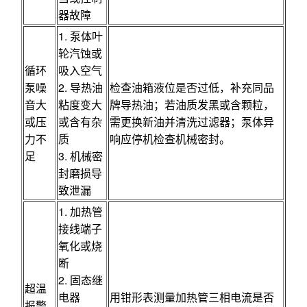
器故障
1. 泵体叶
轮汽蚀或
循环
吸入空气
泵噪
2. 导热油
检查油箱液位是否过低，补充同品
音大
粘度变大
牌导热油；若油质发黑或含颗粒，
或压
或含有杂
需更换新油并清洗过滤器；泵体异
力不
质
响应停机检查机械密封。
足
3. 机械密
封磨损导
致泄漏
1. 加热管
接线端子
氧化或烧
断
2. 固态继
超温
电器
用钳形表测量加热管三相电流是否
报警