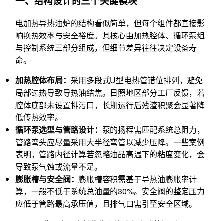
一、结构设计的三个关键模块
电加热导热油炉的结构看似简单，但每个组件都直接影
响换热效率与安全裕度。其核心由加热腔体、循环泵组
与控制系统三部分组成，但细节差异往往决定设备寿
命。
加热腔体布局：
采用多段式U型电热管错位排列，避免
局部过热导致导热油结焦。日照地区部分工厂反馈，若
腔体底部未设置排污口，长期运行后残渣积聚会显著降
低传热效率。
循环泵选型与管路设计：
泵的扬程需匹配系统总阻力，
管路弯头应尽量采用大半径弯管以减少压降。一些案例
表明，管路内径计算若忽略油品高温下的粘度变化，会
导致泵气蚀或流量不足。
膨胀槽与安全阀：
膨胀槽容积需基于导热油膨胀率计
算，一般不低于系统总油量的30%。安全阀的整定压力
应低于管路最高承压值，且排气口需引至安全区域。