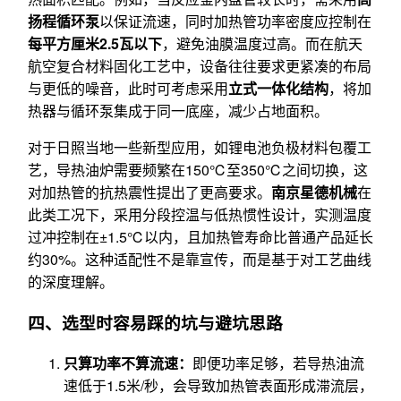
扬程循环泵
以保证流速，同时加热管功率密度应控制在
每平方厘米2.5瓦以下
，避免油膜温度过高。而在航天
航空复合材料固化工艺中，设备往往要求更紧凑的布局
与更低的噪音，此时可考虑采用
立式一体化结构
，将加
热器与循环泵集成于同一底座，减少占地面积。
对于日照当地一些新型应用，如锂电池负极材料包覆工
艺，导热油炉需要频繁在150℃至350℃之间切换，这
对加热管的抗热震性提出了更高要求。
南京星德机械
在
此类工况下，采用分段控温与低热惯性设计，实测温度
过冲控制在±1.5℃以内，且加热管寿命比普通产品延长
约30%。这种适配性不是靠宣传，而是基于对工艺曲线
的深度理解。
四、选型时容易踩的坑与避坑思路
只算功率不算流速：
即便功率足够，若导热油流
速低于1.5米/秒，会导致加热管表面形成滞流层，