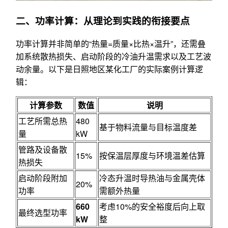
二、功率计算：从理论到实践的衔接要点
功率计算并非简单的“热量=质量×比热×温升”，还需叠
加系统散热损失、启动阶段的冷油升温需求以及工艺波
动余量。以下是日照地区某化工厂的实际案例计算逻
辑：
计算参数
数值
说明
工艺所需总热
480
基于物料流量与目标温度差
量
kW
管路及设备散
15%
按保温层厚度与环境温差估算
热损失
启动阶段附加
冷态升温时导热油与金属壳体
20%
功率
需额外热量
660
考虑10%的安全裕度后向上取
最终选型功率
kW
整