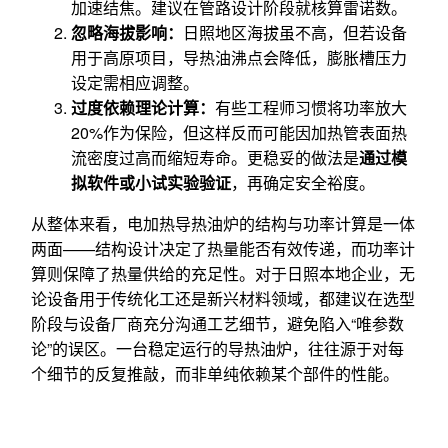
加速结焦。建议在管路设计阶段就核算雷诺数。
忽略海拔影响：
日照地区海拔虽不高，但若设备
用于高原项目，导热油沸点会降低，膨胀槽压力
设定需相应调整。
过度依赖理论计算：
有些工程师习惯将功率放大
20%作为保险，但这样反而可能因加热管表面热
流密度过高而缩短寿命。更稳妥的做法是
通过模
拟软件或小试实验验证
，再确定安全裕度。
从整体来看，电加热导热油炉的结构与功率计算是一体
两面——结构设计决定了热量能否有效传递，而功率计
算则保障了热量供给的充足性。对于日照本地企业，无
论设备用于传统化工还是新兴材料领域，都建议在选型
阶段与设备厂商充分沟通工艺细节，避免陷入“唯参数
论”的误区。一台稳定运行的导热油炉，往往源于对每
个细节的反复推敲，而非单纯依赖某个部件的性能。