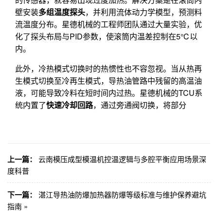
壁安装
多组温度探头
，并利用流体动力学模型，预测料
流温度分布。星德机械的工程师团队通过大量实验，优
化了探头布局与PID参数，使滚筒内温差控制在5℃以
内。
此外，冷热模式切换时的热惯性也不容忽视。当从热再
生模式切换至冷再生模式，导热油管路中残留的高温油
液，可能导致冷料在短时间内过热。星德机械的TCU系
统内置了
快速冷却回路
，通过旁通阀切换，将部分
上一篇：
云南模压成型模温机控温逻辑与多腔平衡应用场景深
度科普
下一篇：
湛江导热油防爆加热器防爆等级标准与维护保养避坑
指南 »