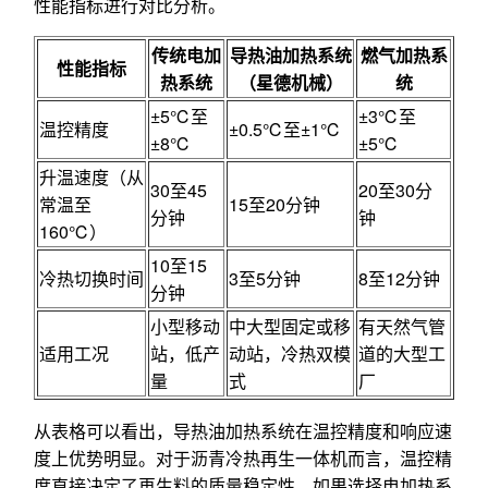
性能指标进行对比分析。
传统电加
导热油加热系统
燃气加热系
性能指标
热系统
（星德机械）
统
±5℃至
±3℃至
温控精度
±0.5℃至±1℃
±8℃
±5℃
升温速度（从
30至45
20至30分
常温至
15至20分钟
分钟
钟
160℃）
10至15
冷热切换时间
3至5分钟
8至12分钟
分钟
小型移动
中大型固定或移
有天然气管
适用工况
站，低产
动站，冷热双模
道的大型工
量
式
厂
从表格可以看出，导热油加热系统在温控精度和响应速
度上优势明显。对于沥青冷热再生一体机而言，温控精
度直接决定了再生料的质量稳定性。如果选择电加热系