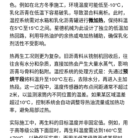
色。例如在北方冬季施工，环境温度可能低至-10℃，
乳化沥青在低温下容易破乳，导致混合料离析。此时，
温控系统需对水箱和乳化沥青罐进行
微加热
，保持料温
在5℃至15℃之间。星德机械为此设计了独立的低温加
热回路，利用导热油炉的余热或电加热辅助，确保乳化
剂活性不受影响。
热再生工况则更为复杂。旧沥青料从铣刨机回收后，往
往含有水分和杂质，直接加热会产生大量水蒸气，影响
沥青与骨料的黏附。温控系统的处理方式是：先通过
预
烘干段
将料温升至100℃左右，去除水分，再进入主加
热段。这一过程中，温度传感器的布点间距通常不超过
2米，以监测滚筒内不同位置的温差。如果某区域温差
超过10℃，控制系统会自动调整导热油流量或加热功
率，避免局部过热。
实际施工中，再生料的目标温度并非固定值。例如，用
于高等级公路下面层时，再生料温度需达到160℃至
170℃，以确保压实度；而用于低等级路面或基层时，