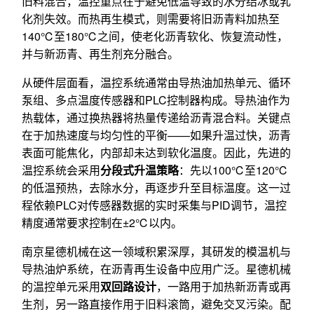
旧料混合，温控重点在于避免低温导致的水分结冰或乳
化剂失效。而热再生模式，则需要将旧沥青料加热至
140℃至180℃之间，使老化沥青软化、恢复流动性，
并与新沥青、再生剂充分融合。
从硬件层面看，温控系统通常由导热油加热单元、循环
泵组、多点温度传感器和PLC控制器构成。导热油作为
热载体，通过换热器将热量传递给沥青混合料。关键点
在于加热速度与均匀性的平衡——如果升温过快，沥青
表面可能焦化，内部却未达到软化温度。因此，先进的
温控系统会采用
分段式升温策略
：先以100℃至120℃
的低温预热，去除水分，再逐步升至目标温度。这一过
程依赖PLC对传感器数据的实时采集与PID调节，温控
精度通常要求控制在±2℃以内。
南京星德机械在这一领域积累深厚，其研发的模温机与
导热油炉系统，在沥青再生设备中应用广泛。星德机械
的温控单元采用
双回路设计
，一路用于加热新沥青或再
生剂，另一路直接作用于旧料滚筒，避免交叉污染。配