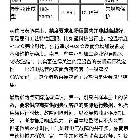
塑料挤出成
180-
常规热保
±1.5℃
12-18米
型
300℃
护
从这张表能看出，
精度要求和扬程需求并非越高越好
，
而是要和工艺特性匹配。比如塑料挤出行业，控温精度
±1.5℃完全够用，强行追求±0.3℃反而会增加设备成
本和维护复杂度。南昌一些中小型加工企业容易陷入
“参数迷信”，其实更值得关注的是设备的长期运行稳定
性——比如电热管的表面负荷密度（一般建议
≤8W/cm²），这个参数直接决定了导热油是否会过早结
焦。
最后聊两点实际选型建议。第一，别只看样本册上的参
数，
要求供应商提供同类型客户的实际运行数据
，包括
连续运行时长、故障间隔时间、以及导热油更换周期。
第二，考虑售后响应能力，南昌本地虽然有不少公司，
但能做到24小时内上门处理电气故障的并不多。像南京
星德机械这样的厂家，在华东区域有驻点工程师，对紧