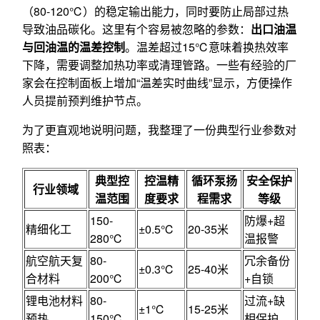
（80-120℃）的稳定输出能力，同时要防止局部过热
导致油品碳化。这里有个容易被忽略的参数：
出口油温
与回油温的温差控制
。温差超过15℃意味着换热效率
下降，需要调整加热功率或清理管路。一些有经验的厂
家会在控制面板上增加“温差实时曲线”显示，方便操作
人员提前预判维护节点。
为了更直观地说明问题，我整理了一份典型行业参数对
照表：
典型控
控温精
循环泵扬
安全保护
行业领域
温范围
度要求
程需求
等级
150-
防爆+超
精细化工
±0.5℃
20-35米
280℃
温报警
航空航天复
80-
冗余备份
±0.3℃
25-40米
合材料
200℃
+自锁
锂电池材料
80-
过流+缺
±1℃
15-25米
预热
150℃
相保护