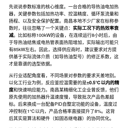
先说说参数标准的核心维度。一台合格的导热油电加热
器，关键参数包括加热功率、控温精度、循环泵流量和
扬程、以及安全保护配置。南昌本地不少厂家在标称参
数时，往往忽略了一个关键点：
实际工况下的热效率衰
减
。比如标称100kW的设备，在连续运行8小时后，由
于导热油结焦或电热管表面热阻增加，实际输出可能只
有85kW左右。因此，选择供应商时，建议要求对方提
供基于实际流体介质（如导热油型号）的修正系数，这
才是靠谱的选型依据。
从行业适配角度看，不同场景对参数的要求天差地别。
以化工行业为例，反应釜控温需要的是
±0.5℃以内的精
度
和快速响应能力。南昌某精细化工企业曾反馈，他们
原先使用的加热器升温速度慢，导致批次产品色差超
标。后来换成一台配备PID自整定功能的设备，温度过
冲控制在1℃以内，产品合格率直接提升了8%。这背
后其实是算法和硬件（如固态继电器）的协同优化。