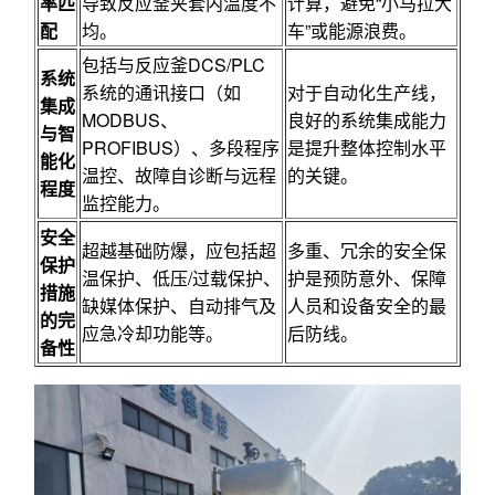
率匹
导致反应釜夹套内温度不
计算，避免“小马拉大
配
均。
车”或能源浪费。
包括与反应釜DCS/PLC
系统
系统的通讯接口（如
对于自动化生产线，
集成
MODBUS、
良好的系统集成能力
与智
PROFIBUS）、多段程序
是提升整体控制水平
能化
温控、故障自诊断与远程
的关键。
程度
监控能力。
安全
超越基础防爆，应包括超
多重、冗余的安全保
保护
温保护、低压/过载保护、
护是预防意外、保障
措施
缺媒体保护、自动排气及
人员和设备安全的最
的完
应急冷却功能等。
后防线。
备性