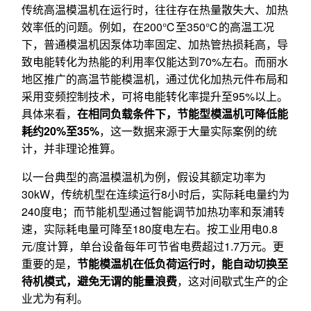
传统高温模温机在运行时，往往存在热量散失大、加热
效率低的问题。例如，在200℃至350℃的高温工况
下，普通模温机因泵体功率固定、加热管热损耗高，导
致电能转化为热能的利用率仅能达到70%左右。而丽水
地区推广的高温节能模温机，通过优化加热元件布局和
采用变频控制技术，可将电能转化率提升至95%以上。
具体来看，
在相同负载条件下，节能型模温机可降低能
耗约20%至35%
，这一数据来源于大量实际案例的统
计，并非理论推算。
以一台典型的高温模温机为例，假设其额定功率为
30kW，传统机型在连续运行8小时后，实际耗电量约为
240度电；而节能机型通过智能调节加热功率和泵浦转
速，实际耗电量可降至180度电左右。按工业用电0.8
元/度计算，单台设备每年可节省电费超过1.7万元。更
重要的是，
节能模温机在低负荷运行时，能自动切换至
待机模式，避免无谓的能量浪费
，这对间歇式生产的企
业尤为有利。