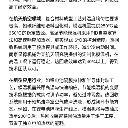
高了经济效益。
在
航天航空领域
，复合材料成型工艺对温度均匀性要求
极高，如碳纤维预浸料固化时，模温机需提供250℃至
350℃的稳定热源。高温节能模温机采用PID自整定算
法和高速响应加热器，能实现±0.5℃的控温精度。热回
收系统则用于预热模具或工作环境，减少冷启动时间。
南京星德机械为某航天研究院提供的定制化模温机，在
高温工况下运行稳定，热回收效率达到40%以上，得到
技术团队认可。
在
新型应用行业
，如锂电池隔膜拉伸和半导体封装工
艺，模温机需兼顾高温与快速响应。节能模温机的变频
技术能根据负载实时调节功率，避免过冲现象。热回收
系统则用于预热洁净室空气或清洗液，形成闭环节能方
案。例如，在锂电池隔膜生产线上，模温机将导热油加
热至200℃后，热回收装置将回油热量用于烘干工序，
节省了独立电加热器的能耗。