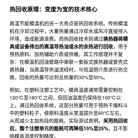
热回收原理：变废为宝的技术核心
高温节能模温机的另一大亮点是热回收系统。传统模温
机在冷却过程中，大量热量通过冷却水或风冷直接排入
环境，造成能源浪费。而热回收技术则通过
换热器将模
具或设备排出的高温导热油或水的余热进行回收
，用于
预热原料、加热辅助介质或供暖。其工作原理并不复
杂：在模温机回油管路中串联一套板式换热器或管壳式
换热器，当高温导热油流经时，与低温侧介质进行热交
换，回收的热量可达到总热量的30%至50%。
例如，在塑料注塑工艺中，模具温度通常需要控制在
120℃至180℃之间，但回油温度仍保持在100℃以
上。通过热回收系统，这部分热量可用于预热干燥料斗
中的塑料粒子，使原料温度从室温提升至60℃左右，
从而减少主加热段的能耗。实际测试表明，
采用热回收
后，整个注塑单元的能耗可再降低15%至25%
，且不影
响模具温度控制精度。