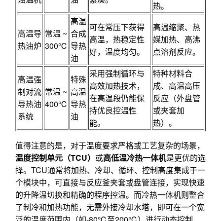
热。
高温
可在常压下获得
高温缩聚、热
高温导
常温 ~
合成
高温，热稳定性
媒加热、高沸
热油炉
300℃
导热
好，温度均匀。
点溶剂反应。
油
采用强制循环与
特种材料合
高温强
特殊
高效加热技术，
成、高温高压
制对流
常温 ~
高温
在高温段仍能保
反应（外盘管
导热油
400℃
导热
持优良控温性
或夹套加
系统
油
能。
热）。
值得注意的是，对于温度要求严格或工艺复杂的场景，
温度控制单元（TCU）
或
高低温冷热一体机
是更优的选
择。TCU通常将加热、冷却、循环、控制高度集成于一
个模块中，可直接与反应釜夹套或盘管连接，实现快速
的升降温切换和精确的程序控温。而冷热一体机则整合
了制冷和加热功能，无需外接冷却水塔，即可在一个宽
泛的温度范围内（如-80℃至200℃）进行动态控制，