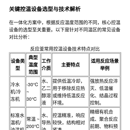
关键控温设备选型与技术解析
在一体化方案中，根据反应温度范围的不同，核心控温
设备的选型至关重要。以下是针对不同温区的常见设备
对比分析：
反应釜常用控温设备技术特点对比
典型
设备类
工作
适用反应场景
温度
主要特点
型
介质
举例
范围
水、
提供低温冷却，
强放热反应淬
冷水
-30℃
乙二
用于移除反应热
灭、低温催
机/冷
~
醇溶
或维持低温反应
化、结晶过程
冻机
30℃
液
环境。
控制。
精细有机合
标准水
水、
控温精准，响应
常温 ~
成、聚合反应
温机/
导热
较快，结构相对
200℃
前期、物料预
油温机
油
紧凑。