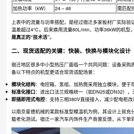
加热功率（kW）
24 – 48
需匹配
上表中的流量与功率搭配，是经过宿迁多家板材厂实际验证过
温差超过4℃。后来换用流量80L/min、功率36kW的机
是真正的“技术活”
。
二、现货适配的关键：快装、快换与模块化设计
宿迁地区很多中小型热压厂面临一个共同问题：设备采购
备以下特点的机型更适合现货适配场景：
模块化结构
：电控箱、泵组、加热筒采用独立模块，便于
标准化接口
：进出口法兰规格统一（如DN25或DN32）
即插即用式电控
：支持三相380V直接接入，减少配电柜
以南京星德机械的某款标准型模温机为例，其设计上就充分
载老化测试。宿迁一家汽车内饰件生产商曾反馈，从下单