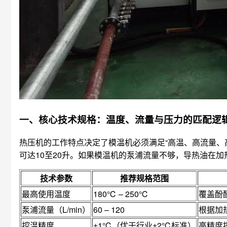
一、核心技术规格：温度、流量与压力的匹配逻
热压机的工作特点决定了模温机必须满足“高温、高流量、
可达10至20升。如果模温机的泵浦流量不够，导热油在
技术参数
推荐规格范围
最高使用温度
180℃ – 250℃
覆盖酚
泵浦流量（L/min）
60 – 120
根据加
控温精度
±1℃（优于行业±2℃标准）
高精度