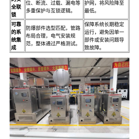
位、断流、过载、漏电等
护网，将风险降至
全联
多重保护与互锁逻辑。
最低。
锁
可靠
保障系统长期稳定
防爆部件选型匹配，管路
的系
运行，避免因单一
布局合理，电气安装规
统集
部件或安装问题导
范，整体通过严格测试。
成
致故障。