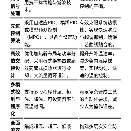
用抗干扰传输与滤波技
信号
控制的基础。
术。
处理
采用自适应PID、模糊PID
有效克服系统热惯
先进
或模型预测控制
性，实现快速响应
控制
（MPC），具备自整定功
与超调抑制，确保
算法
能。
工艺曲线贴合度。
高效
优化加热器布局与功率分
提升升降温速率，
热交
配；采用板式换热器或高
减少釜内温度梯
换设
效壳管式换热器进行冷
度，实现均匀、快
计
却；大流量循环设计。
速的温度控制。
多模
式控
支持多段程序升温、恒
满足复杂合成工艺
制与
温、降温，可设定斜率与
的自动化要求，减
程序
保温时间。
少人为操作误差。
化
全面
集成超温、超压、低液
构建多层次安全防
的安