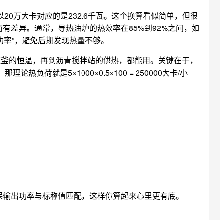
所以20万大卡对应的是232.6千瓦。这个换算看似简单，但很
而有差异。通常，导热油炉的热效率在85%到92%之间，如
出功率”，避免后期发现热量不够。
应釜的恒温，再到沥青搅拌站的供热，都能用。关键在于，
负荷就是5×1000×0.5×100 = 250000大卡/小
保输出功率与标称值匹配，这样你算起来心里更有底。