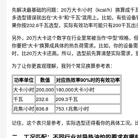
先解决最基础的问题：20万大卡/小时（kcal/h）换算成
多选型错误就出在“大卡”和“千瓦”混用上。比如，有些设
果你按232.6千瓦选型，实际有效功率可能只有200千瓦
另外，20万大卡这个数字在行业里常被当作“中型”规格
你要把“大卡”换算成具体的热负荷需求。比如，你的设备需要每小时升
时，比20万大卡还高。所以，选型前先算清楚实际需求，别
为了让你更直观理解，我列个常见换算参考表：
功率单位
数值
对应热效率90%时的有效功率
大卡/小时
200,000
180,000大卡/小时
千瓦
232.6
209.3千瓦
兆焦/小时
836.8
753.1兆焦/小时
记住，这个表只是参考，实际选型还得看你的具体工况。
二、工况匹配：不同行业对导热油炉的要求有哪