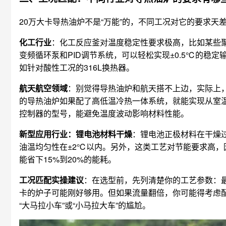
20万大卡导热油炉不是“万能”的，不同工况对它的要求天
化工行业
：化工反应釜对温度稳定性要求极高，比如某些聚
变频循环泵和PID调节系统，可以轻松实现±0.5℃的
如针对酸性工况的316L换热器。
航天航空领域
：别觉得导热油炉和航天搭不上边，实际上
的导热油炉如果配了高低温冷热一体系统，就能实现从室
控制器的型号，能避免温度波动影响材料性能。
新型应用行业：锂电池材料干燥
：锂电池正极材料在干燥
油温均匀性在±2℃以内。另外，这类工艺对节能要求高
能省下15%到20%的能耗。
工况匹配实操建议
：在选型前，先列清楚你的工艺参数：最
卡的炉子可能刚好够用。但如果流量翻倍，你可能得考虑
“大马拉小车”或“小马拉大车”的尴尬。