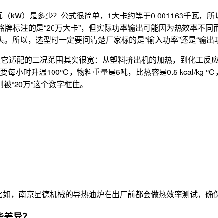
千瓦（kW）是多少？公式很简单，1大卡约等于0.001163千瓦，
备铭牌标注的是“20万大卡”，但实际功率输出可能因为热效率不同
出头。所以，选型时一定要问清楚厂家标的是“输入功率”还是“输
，但它适配的工况范围其实很宽：从塑料挤出机的加热，到化工反
温100℃，物料重量是5吨，比热容是0.5 kcal/kg·℃，那理论热
被“20万”这个数字框住。
比如，南京星德机械的导热油炉在出厂前都会做热效率测试，确
些差异？