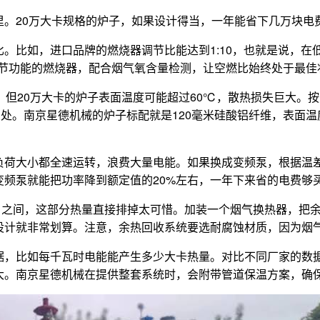
里。20万大卡规格的炉子，如果设计得当，一年能省下几万块电
。比如，进口品牌的燃烧器调节比能达到1:10，也就是说，
调节功能的燃烧器，配合烟气氧含量检测，让空燃比始终处于最佳
，但20万大卡的炉子表面温度可能超过60℃，散热损失巨大。按
处。南京星德机械的炉子标配就是120毫米硅酸铝纤维，表面温
荷大小都全速运转，浪费大量电能。如果换成变频泵，根据温差
变频泵就能把功率降到额定值的20%左右，一年下来省的电费够
0℃之间，这部分热量直接排掉太可惜。加装一个烟气换热器，把余
设计就非常划算。注意，余热回收系统要选耐腐蚀材质，因为烟
据，比如每千瓦时电能能产生多少大卡热量。对比不同厂家的数
大。南京星德机械在提供整套系统时，会附带管道保温方案，确