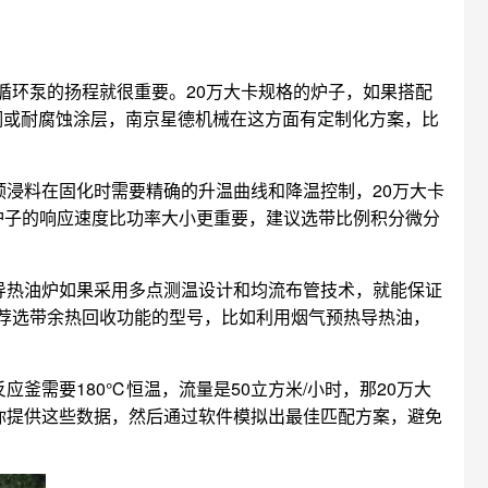
循环泵的扬程就很重要。20万大卡规格的炉子，如果搭配
锈钢或耐腐蚀涂层，南京星德机械在这方面有定制化方案，比
浸料在固化时需要精确的升温曲线和降温控制，20万大卡
炉子的响应速度比功率大小更重要，建议选带比例积分微分
卡导热油炉如果采用多点测温设计和均流布管技术，就能保证
荐选带余热回收功能的型号，比如利用烟气预热导热油，
釜需要180℃恒温，流量是50立方米/小时，那20万大
你提供这些数据，然后通过软件模拟出最佳匹配方案，避免