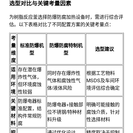
选型对比与关键考量因素
为树脂反应釜选择防爆防腐加热设备时，需进行综合评
估。以下表格对比了不同配置方案的关键考量点：
考
量
标准防爆机
防爆防腐特制机
选型建议
维
型
型
度
适
存在潜在爆
同时存在爆炸性
根据工艺物料
用
炸性气体，
气体和腐蚀性气
MSDS及车间环
环
但环境腐蚀
体/液体风险
境评估综合确定
境
性较弱
关
防爆电器标
防爆电器+接触部
明确可能接触的
键
准配置，结
位不锈钢/特种材
腐蚀介质，针对
材
构件常规防
料升级
性选择材料
料
腐
控
通过优化设计，
精度取决于控制