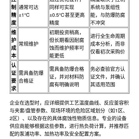
制
通常可达
同样可实现
系统与泵组性
精
±1℃
±0.5℃甚至更高
能，与防爆防腐
度
精度
不冲突
维
初期投资稍高，
进行全生命周期
护
但长期看因耐腐
常规维护
成本分析，而非
成
蚀而维护频率可
仅看初次采购价
本
能更低
认
需具备防爆合格
务必查验官方认
证
需具备防爆
证，并对材料防
证文件，并确认
要
合格证
腐有明确说明
其适用范围
求
企业在选型时，应详细提供工艺温度曲线、反应釜容积
与夹套/盘管参数、现场环境的危险区域划分（如1区、
2区）、以及存在的具体腐蚀性物质信息。专业的设备
供应商能够根据这些参数，进行热负荷计算，并推荐匹
配的泵浦功率、加热功率及安全配置方案。