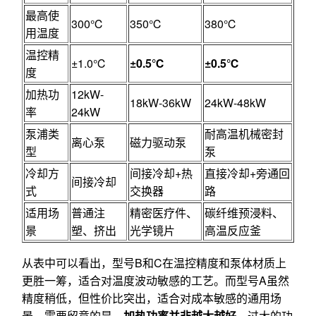
最高使
300℃
350℃
380℃
用温度
温控精
±1.0℃
±0.5℃
±0.5℃
度
加热功
12kW-
18kW-36kW
24kW-48kW
率
24kW
泵浦类
耐高温机械密封
离心泵
磁力驱动泵
型
泵
冷却方
间接冷却+热
直接冷却+旁通回
间接冷却
式
交换器
路
适用场
普通注
精密医疗件、
碳纤维预浸料、
景
塑、挤出
光学镜片
高温反应釜
从表中可以看出，型号B和C在温控精度和泵体材质上
更胜一筹，适合对温度波动敏感的工艺。而型号A虽然
精度稍低，但性价比突出，适合对成本敏感的通用场
景。需要留意的是，
加热功率并非越大越好
，过大的功