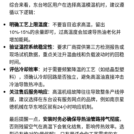
综合来看，东台地区用户在选择高温模温机时，建议遵
循以下逻辑：
明确工艺上限温度
：不要盲目追求高温，留出
10%-15%的余量即可，过高温度会加速导热油老化并
增加能耗。
验证温控系统稳定性
：要求厂商提供第三方检测报告或
现场试机数据，重点关注升温曲线和负载波动时的回稳
时间。
评估冷却效率
：对于需要频繁降温的工艺（如结晶型塑
料），须确认冷却回路是否独立，避免高温油直接冲击
冷油导致热冲击。
关注售后服务响应
：高温机组故障往往导致整条产线停
摆，建议选择在东台设有服务网点的品牌，例如南京星
德机械在华东地区就有24小时响应机制。
最后提醒一点，
安装时务必确保导热油管路排气彻底
，
否则残留空气在高温下会氧化结焦，影响传热效率。选
型没有绝对的“最优解”，只有最适合你工艺需求的方