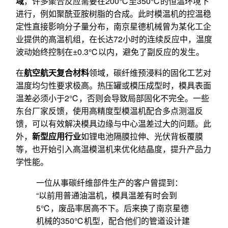
域
，许多聚合反应需要在200℃至350℃的恒温环境下
进行，例如聚酰亚胺树脂的合成。此时模温机的控温稳
定性直接影响分子量分布，南京星德机械曾为某化工企
业提供的高温机组，在长达72小时的连续反应中，温度
波动始终控制在±0.3℃以内，避免了副反应的发生。
在
航空航天复合材料
领域，碳纤维预浸料的固化工艺对
温度均匀性要求极高。热压罐或模压成型时，模具表面
温差必须小于2℃，否则会导致局部固化不完全。一些
东台厂家反馈，使用高精度型模温机配合多点测温反
馈，可以有效解决模具边缘与中心温差过大的问题。此
外，
新型应用行业
如锂电池隔膜拉伸、光伏背板覆膜
等，也开始引入高温模温机来优化结晶度，提升产品力
学性能。
一位从事碳纤维部件生产的客户曾提到：
“以前用普通油温机，模具温差有时会到
5℃，废品率居高不下。后来换了南京星德
机械的350℃机型，配合他们的管道设计建