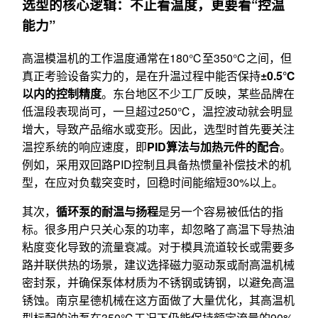
选型的核心逻辑：不止看温度，更要看“控温
能力”
高温模温机的工作温度通常在180℃至350℃之间，但
真正考验设备实力的，是在升温过程中能否保持
±0.5℃
以内的控制精度
。东台地区不少工厂反映，某些品牌在
低温段表现尚可，一旦超过250℃，温控波动就会明显
增大，导致产品缩水或变形。因此，选型时首先要关注
温控系统的响应速度，即
PID算法与加热元件的配合
。
例如，采用双回路PID控制且具备热惯量补偿技术的机
型，在应对负载突变时，回稳时间能缩短30%以上。
其次，
循环泵的耐温与扬程
是另一个容易被低估的指
标。很多用户只关心泵的功率，却忽略了高温下导热油
粘度变化导致的流量衰减。对于模具流道较长或需要多
路并联供热的场景，建议选择磁力驱动泵或耐高温机械
密封泵，并确保泵体材质为不锈钢或铸钢，以避免高温
锈蚀。南京星德机械在这方面做了大量优化，其高温机
型标配的油泵在350℃工况下仍能保持额定流量的90%