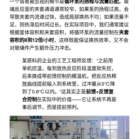
一个容易被忽视的细节是
循环泵的扬程与流量匹配
。玻
璃反应釜的夹套通道通常较窄，如果泵的扬程过高，会
导致夹套内流速过快，造成局部换热不均；如果流量不
足，则热滞后时间过长。在实际项目中，我们通常建议
根据釜体容积和夹套容积，将循环泵的流量控制在
夹套
容积的8到12倍/小时
，这样既能保证换热效率，又不会
对玻璃件产生额外压力冲击。
某原料药企业的工艺工程师反馈：“之前用
单机控温，每到放热反应阶段温度就失控，
后来换成带前馈控制的模温机，把反应热释
放曲线提前输入到系统里，过冲量从5℃降
到了0.8℃以内。”这其实正是
前馈+反馈复
合控制
在实际中的价值——它让系统不再是
事后调节，而是提前预判。