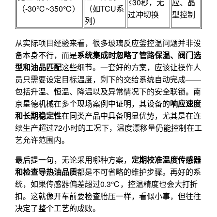
≤30秒，无
应、晶
（-30℃~350℃）
（如TCU系
过冲切换
型控制
列）
从实际项目经验来看，很多玻璃反应釜控温问题并非设
备本身不行，而是
系统集成时忽略了管路保温、阀门选
型和油品匹配
这些细节。一套好的方案，应该让操作人
员只需要设定目标温度，剩下的交给系统自动完成——
包括升温、恒温、降温以及异常情况下的安全联锁。南
京星德机械在多个现场案例中证明，其设备的
响应速度
和长期稳定性
在同类产品中具备明显优势，尤其是在连
续生产超过72小时的工况下，温度漂移量仍能控制在工
艺允许范围内。
最后提一句，无论采用哪种方案，
定期校准温度传感器
和检查导热油品质
都是不可省略的维护步骤。再好的系
统，如果传感器偏差超过0.3℃，控温精度也会大打折
扣。这就像开车前要检查胎压一样，看似小事，但往往
决定了整个工艺的成败。