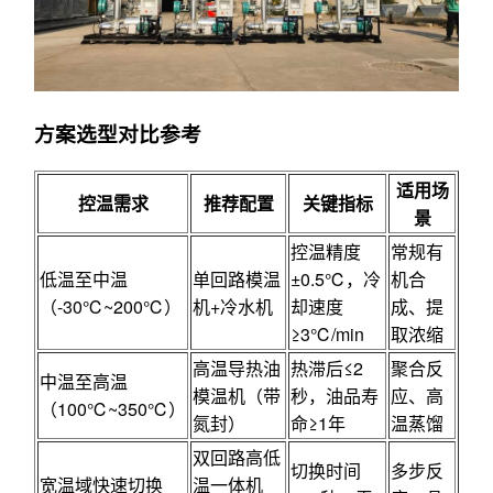
方案选型对比参考
适用场
控温需求
推荐配置
关键指标
景
控温精度
常规有
低温至中温
单回路模温
±0.5℃，冷
机合
（-30℃~200℃）
机+冷水机
却速度
成、提
≥3℃/min
取浓缩
高温导热油
热滞后≤2
聚合反
中温至高温
模温机（带
秒，油品寿
应、高
（100℃~350℃）
氮封）
命≥1年
温蒸馏
双回路高低
切换时间
多步反
宽温域快速切换
温一体机