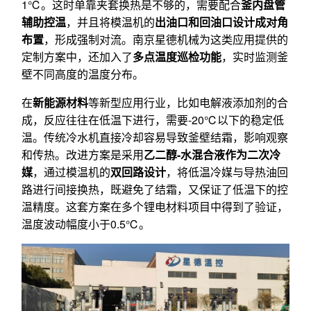
1℃。这时单靠夹套换热是不够的，需要配合
釜内盘管
辅助控温
，并且将模温机的
出油口和回油口设计成对角
布置
，形成强制对流。南京星德机械为这类应用提供的
定制方案中，还加入了
多点温度巡检功能
，实时监测釜
壁不同高度的温度分布。
在
新能源材料
等新型应用行业，比如电解液添加剂的合
成，反应往往在低温下进行，需要-20℃以下的稳定低
温。传统冷水机直接冷却容易导致釜壁结霜，影响观察
和传热。改进方案是采用
乙二醇-水混合液作为二次冷
媒
，通过模温机的
双回路设计
，将低温冷媒与导热油回
路进行间接换热，既避免了结霜，又保证了低温下的控
温精度。这套方案在多个锂电材料项目中得到了验证，
温度波动幅度小于0.5℃。