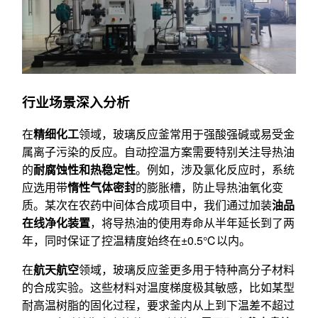
行业场景深入分析
在
精细化工
领域，玻璃反应釜常用于强酸强碱或易受金
属离子污染的反应。自动控温方案需要特别关注导热油
的
耐腐蚀性和热稳定性
。例如，涉及氯化反应时，系统
应选用带
惰性气体密封
的膨胀槽，防止导热油氧化变
质。某次在农药中间体合成项目中，我们通过加装
油品
在线净化装置
，将导热油的使用寿命从半年延长到了两
年，同时保证了控温精度始终在±0.5℃以内。
在
航天航空
领域，玻璃反应釜更多用于特种高分子材料
的合成实验。这些材料对温度梯度极其敏感，比如某型
耐高温树脂的固化过程，要求釜内从上到下温差不超过