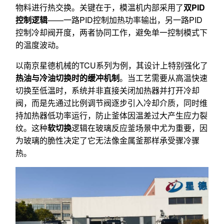
物料进行热交换。关键在于，模温机内部采用了
双PID
控制逻辑
——一路PID控制加热功率输出，另一路PID
控制冷却阀开度，两者协同工作，避免单一控制模式下
的温度波动。
以南京星德机械的TCU系列为例，其设计上特别强化了
热油与冷油切换时的缓冲机制
。当工艺需要从高温快速
切换至低温时，系统并非直接关闭加热器并打开冷却
阀，而是先通过比例调节阀逐步引入冷却介质，同时维
持加热器低功率运行，防止釜体因温差过大产生应力裂
纹。这种
软切换
逻辑在玻璃反应釜场景中尤为重要，因
为玻璃的脆性决定了它无法像金属釜那样承受骤冷骤
热。