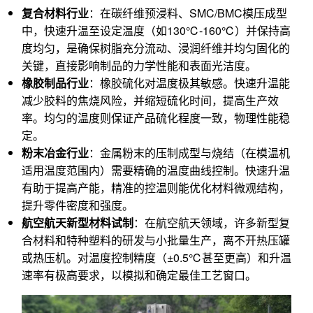
复合材料行业
：在碳纤维预浸料、SMC/BMC模压成型
中，快速升温至设定温度（如130℃-160℃）并保持高
度均匀，是确保树脂充分流动、浸润纤维并均匀固化的
关键，直接影响制品的力学性能和表面光洁度。
橡胶制品行业
：橡胶硫化对温度极其敏感。快速升温能
减少胶料的焦烧风险，并缩短硫化时间，提高生产效
率。均匀的温度则保证产品硫化程度一致，物理性能稳
定。
粉末冶金行业
：金属粉末的压制成型与烧结（在模温机
适用温度范围内）需要精确的温度曲线控制。快速升温
有助于提高产能，精准的控温则能优化材料微观结构，
提升零件密度和强度。
航空航天新型材料试制
：在航空航天领域，许多新型复
合材料和特种塑料的研发与小批量生产，离不开热压罐
或热压机。对温度控制精度（±0.5℃甚至更高）和升温
速率有极高要求，以模拟和确定最佳工艺窗口。