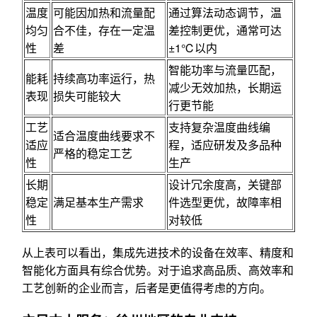
温度
可能因加热和流量配
通过算法动态调节，温
均匀
合不佳，存在一定温
差控制更优，通常可达
性
差
±1℃以内
智能功率与流量匹配，
能耗
持续高功率运行，热
减少无效加热，长期运
表现
损失可能较大
行更节能
工艺
支持复杂温度曲线编
适合温度曲线要求不
适应
程，适应研发及多品种
严格的稳定工艺
性
生产
长期
设计冗余度高，关键部
稳定
满足基本生产需求
件选型更优，故障率相
性
对较低
从上表可以看出，集成先进技术的设备在效率、精度和
智能化方面具有综合优势。对于追求高品质、高效率和
工艺创新的企业而言，后者是更值得考虑的方向。