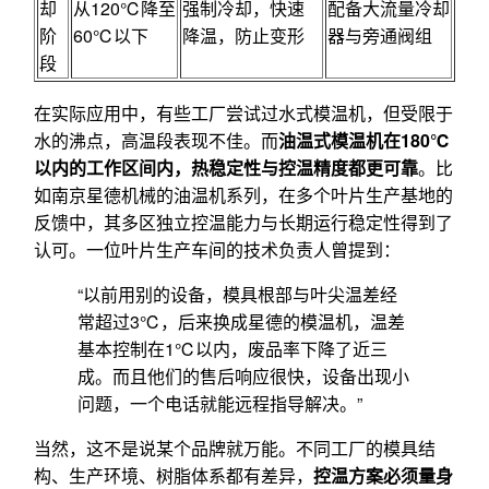
却
从120℃降至
强制冷却，快速
配备大流量冷却
阶
60℃以下
降温，防止变形
器与旁通阀组
段
在实际应用中，有些工厂尝试过水式模温机，但受限于
水的沸点，高温段表现不佳。而
油温式模温机在180℃
以内的工作区间内，热稳定性与控温精度都更可靠
。比
如南京星德机械的油温机系列，在多个叶片生产基地的
反馈中，其多区独立控温能力与长期运行稳定性得到了
认可。一位叶片生产车间的技术负责人曾提到：
“以前用别的设备，模具根部与叶尖温差经
常超过3℃，后来换成星德的模温机，温差
基本控制在1℃以内，废品率下降了近三
成。而且他们的售后响应很快，设备出现小
问题，一个电话就能远程指导解决。”
当然，这不是说某个品牌就万能。不同工厂的模具结
构、生产环境、树脂体系都有差异，
控温方案必须量身