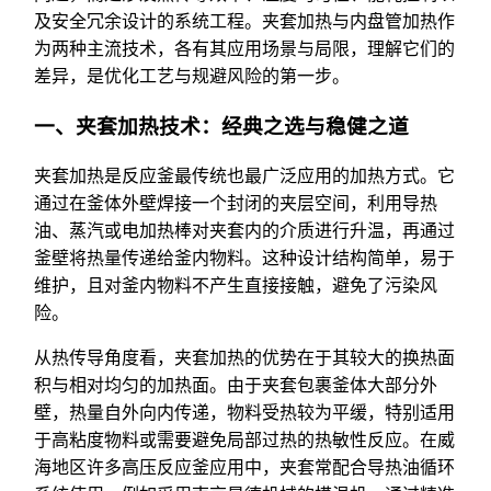
及安全冗余设计的系统工程。夹套加热与内盘管加热作
为两种主流技术，各有其应用场景与局限，理解它们的
差异，是优化工艺与规避风险的第一步。
一、夹套加热技术：经典之选与稳健之道
夹套加热是反应釜最传统也最广泛应用的加热方式。它
通过在釜体外壁焊接一个封闭的夹层空间，利用导热
油、蒸汽或电加热棒对夹套内的介质进行升温，再通过
釜壁将热量传递给釜内物料。这种设计结构简单，易于
维护，且对釜内物料不产生直接接触，避免了污染风
险。
从热传导角度看，夹套加热的优势在于其较大的换热面
积与相对均匀的加热面。由于夹套包裹釜体大部分外
壁，热量自外向内传递，物料受热较为平缓，特别适用
于高粘度物料或需要避免局部过热的热敏性反应。在威
海地区许多高压反应釜应用中，夹套常配合导热油循环