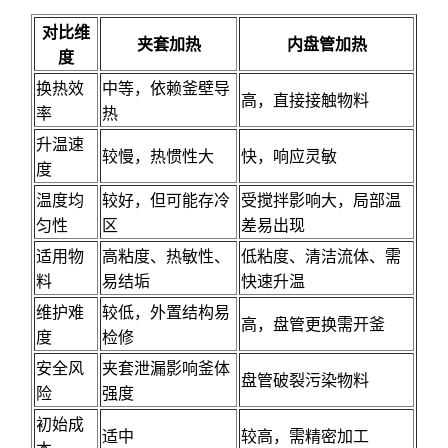
对比维
夹套加热
内盘管加热
度
换热效
中等，依赖釜壁导
高，直接接触物料
率
热
升温速
较慢，热惯性大
快，响应灵敏
度
温度均
较好，但可能存冷
受搅拌影响大，局部温
匀性
区
差易出现
适用物
高粘度、热敏性、
低粘度、清洁流体、需
料
易结垢
快速升温
维护难
较低，外置结构易
高，盘管更换需开釜
度
检修
安全风
夹套泄漏影响釜体
盘管破裂污染物料
险
强度
初始成
适中
较高，需精密加工