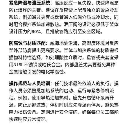
紧急降温与泄压系统
：高压反应一旦失控，快速降温是
防止爆炸的关键。建议在反应釜上配备独立的紧急冷却
系统，例如通过夹套或盘管通入低温介质或冷却水，同
时配合搅拌系统加速散热。泄压阀的设定必须低于釜体
设计压力的90%，且排放管路应引至安全区域。
防腐蚀与材质匹配
：威海地处沿海，高湿度环境对反应
釜外部防腐提出更高要求。釜体与加热系统的材质需根
据物料特性选择，如处理酸性介质时，盘管或夹套宜采
用316L不锈钢或哈氏合金。内部盘管尤其要避免异种
金属接触引发的电化学腐蚀。
操作规范与人员培训
：任何技术最终依赖人的执行。操
作人员必须熟悉加热系统的启动、运行与紧急停机流
程。例如，使用导热油加热时，应先开启循环泵再升
温，防止局部过热；停机时则应先降温再停泵，避免热
应力损伤设备。定期进行安全演练，确保每位员工都能
快速响应异常情况。