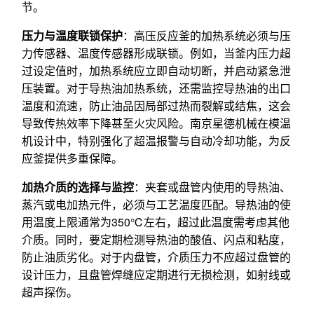
节。
压力与温度联锁保护
：高压反应釜的加热系统必须与压
力传感器、温度传感器形成联锁。例如，当釜内压力超
过设定值时，加热系统应立即自动切断，并启动紧急泄
压装置。对于导热油加热系统，还需监控导热油的出口
温度和流速，防止油品因局部过热而裂解或结焦，这会
导致传热效率下降甚至火灾风险。南京星德机械在模温
机设计中，特别强化了超温报警与自动冷却功能，为反
应釜提供多重保障。
加热介质的选择与监控
：夹套或盘管内使用的导热油、
蒸汽或电加热元件，必须与工艺温度匹配。导热油的使
用温度上限通常为350℃左右，超过此温度需考虑其他
介质。同时，要定期检测导热油的酸值、闪点和粘度，
防止油质劣化。对于内盘管，介质压力不应超过盘管的
设计压力，且盘管焊缝应定期进行无损检测，如射线或
超声探伤。