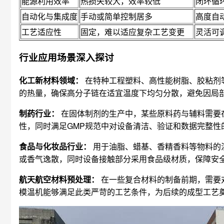
能源利用效率
热损失较大，效率较低
闭环循
自动化与集成度
手动或简单控制居多
高度自
工艺适应性
固定，难以适应复杂工艺变更
灵活可
行业应用场景深入探讨
化工新材料领域：
在特种工程塑料、高性能树脂、胶粘剂
的热量，确保高分子链在适宜温度下均匀分散，避免因局
制药行业：
在固体制剂的生产中，某些原料药与辅料需要
性，同时满足GMP规范中对设备清洁、验证和数据完整性的要
食品与化妆品行业：
用于油脂、蜡基、香精香料等物料的
或香气逸散，同时设备接触部分采用食品级材质，保障安
航天航空材料预处理：
在一些复合材料的制备前期，需要
模温机能够满足此类严苛的工艺条件，为后续的成型工艺