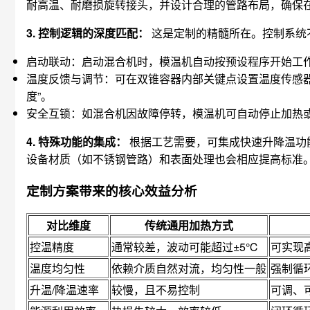
耐高温、耐磨损旋转接头，并设计合理的管路布局，确保
3. 控制逻辑的深度匹配：
这是定制的精髓所在。控制系统
启动联动：启动混合机时，模温机自动按预设程序开始工
温度反馈与调节：可在双锥容器内部关键点设置温度传感器
度”。
安全互锁：如混合机因故障停转，模温机可自动停止加热
4. 特殊功能的集成：
根据工艺需要，可集成快速升降温功
设备材质（如不锈钢管路）和表面处理也会相应提高标准
定制方案带来的核心效益分析
对比维度
传统通用加热方式
控温精度
通常较差，波动可能超过±5℃
可实现
温度均匀性
依赖介质自然对流，均匀性一般
强制循
升温/降温速率
较慢，且不易控制
可调、