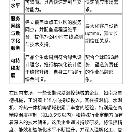
可追溯。具备快速定制与交
快速响应市场需
水平
付能力。
求。
服务
建立覆盖重点工业区的服务
网络
最大化客户设备
网点，并配备远程运维平
与数
uptime，建立长
台，提供7×24小时在线监测
字化
期信任关系。
与技术支持。
服务
产品全生命周期符合绿色设
契合全球ESG趋
可持
计理念，推行模块化设计便
势，塑造负责任
续发
于维修升级，自身工厂践行
的企业品牌形
展
绿色制造。
象。
在国内市场，一些长期深耕温控领域的企业，如南京星
德机械，正沿着上述方向持续投入。其在模温机、水温
机、冷热一体机等领域积累了丰富的经验，特别是在高
精度温度控制（如±0.5℃以内）和特殊行业定制方面有
着深入的技术储备。这类企业通过持续研发，将温控精
度、能效和智能化水平不断提升，并深入理解化工、复