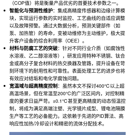
（COP值）将是衡量产品优劣的首要技术参数之一。
智能化与预测性维护
：集成高精度传感器和边缘计算模
块，实现运行参数的实时监控、工艺曲线的自适应调整
以及故障预警。通过大数据分析，预测关键部件（如
泵、加热管）的寿命，变被动维修为主动维护，极大提
升客户设备的综合利用率（OEE）。
材料与防腐工艺的突破
：针对不同行业介质（如腐蚀性
水溶液、乙二醇溶液等），研发应用特种不锈钢、钛合
金或高分子复合材料的热交换器及管路，提升设备在苛
刻环境下的耐用性和可靠性。表面处理工艺的进步也将
有效应对结垢和电化学腐蚀问题。
宽温域与超高精度控制
：虽然本文不探讨400℃以上超
高温场景，但在常温至200℃的广泛区间内，对控制精
度的要求日益严苛。±0.1℃甚至更高精度的动态恒温控
制，将成为满足高端注塑、光学镜片成型、锂电池隔膜
生产等工艺的必备能力。这依赖于先进的PID算法、高
响应性加热/冷却设计和精密的流体分配技术。