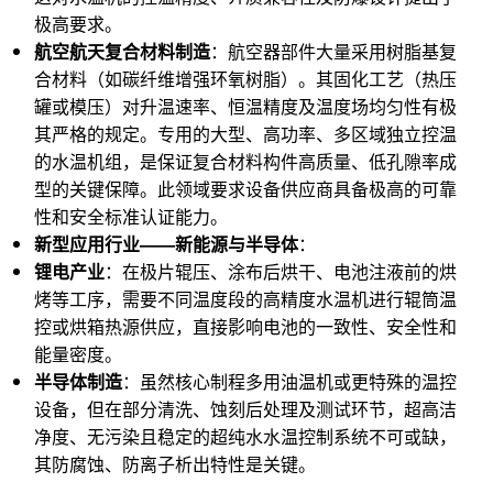
极高要求。
航空航天复合材料制造
：航空器部件大量采用树脂基复
合材料（如碳纤维增强环氧树脂）。其固化工艺（热压
罐或模压）对升温速率、恒温精度及温度场均匀性有极
其严格的规定。专用的大型、高功率、多区域独立控温
的水温机组，是保证复合材料构件高质量、低孔隙率成
型的关键保障。此领域要求设备供应商具备极高的可靠
性和安全标准认证能力。
新型应用行业——新能源与半导体
：
锂电产业
：在极片辊压、涂布后烘干、电池注液前的烘
烤等工序，需要不同温度段的高精度水温机进行辊筒温
控或烘箱热源供应，直接影响电池的一致性、安全性和
能量密度。
半导体制造
：虽然核心制程多用油温机或更特殊的温控
设备，但在部分清洗、蚀刻后处理及测试环节，超高洁
净度、无污染且稳定的超纯水水温控制系统不可或缺，
其防腐蚀、防离子析出特性是关键。