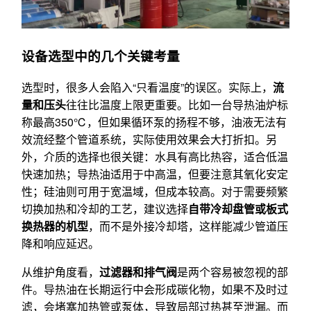
设备选型中的几个关键考量
选型时，很多人会陷入“只看温度”的误区。实际上，
流
量和压头
往往比温度上限更重要。比如一台导热油炉标
称最高350℃，但如果循环泵的扬程不够，油液无法有
效流经整个管道系统，实际使用效果会大打折扣。另
外，介质的选择也很关键：水具有高比热容，适合低温
快速加热；导热油适用于中高温，但要注意其氧化安定
性；硅油则可用于宽温域，但成本较高。对于需要频繁
切换加热和冷却的工艺，建议选择
自带冷却盘管或板式
换热器的机型
，而不是外接冷却塔，这样能减少管道压
降和响应延迟。
从维护角度看，
过滤器和排气阀
是两个容易被忽视的部
件。导热油在长期运行中会形成碳化物，如果不及时过
滤，会堵塞加热管或泵体，导致局部过热甚至泄漏。而