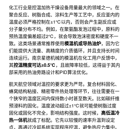
化工行业是控温加热干燥设备用量最大的领域之一。在
聚合反应、树脂合成、涂料生产等工艺中，反应釜内的
温度必须严格控制在±1℃以内，否则会产生副反应或
分子量分布不均。例如，在聚氨酯发泡过程中，原料的
预热温度偏差超过2℃，就会导致泡沫密度和硬度不一
致。这类场景通常推荐使用
模温机或导热油炉
，因为它
们能提供大流量、高精度的介质循环，并且支持长时间
连续运行。南京星德机械的模温机在化工用户反馈中，
其
控温精度可达±0.5℃
，且故障率较低，这得益于其内
部采用的热油旁路设计和PID算法优化。
航天航空领域对温控的要求更为严苛。复合材料固化、
蜂窝结构粘接、精密零件热处理等环节，往往需要在一
个狭窄的温度区间内保持数小时甚至数天。比如碳纤维
预浸料的固化，温度波动超过±1℃就可能使树脂过度
固化或固化不完全，影响结构强度。这时候，
高低温冷
热一体机
就成了标配。它先以较慢的速率升温到设定
点，再通过冷却系统实现程序控温，避免热应力集中。