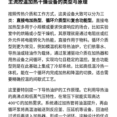
主流控温加热干燥设备的类型与原理
按照传热介质和工作方式，这类设备大致可以分为三
类：
直接电加热型
、
循环介质型
和
复合功能型
。直接电
加热型多用于小规模或要求快速响应的场合，比如实验
室中的烘箱或小型干燥机，其原理就是通过电阻丝或红
外元件将电能转化为热能，直接作用于物料。循环介质
型则更为常见，例如模温机和导热油炉，它们依靠水、
导热油或硅油作为载体，通过泵浦驱动介质在加热器和
用热设备之间循环，实现均匀且稳定的温控。复合功能
型则是在此基础上集成了冷却系统，比如高低温冷热一
体机，能在一个循环内完成加热和降温的切换，适合需
要精确控温的间歇式工艺。
这里要特别提一下导热油炉的工作原理。它利用导热油
的高沸点和低蒸气压特性，在常压下就能实现高达
400℃的加热需求。系统通过加热管将油温提升，再由
循环泵将高温油输送到反应釜、压延机等设备，回油经
过滤后再进入加热器，形成一个闭环。这种设计的优点