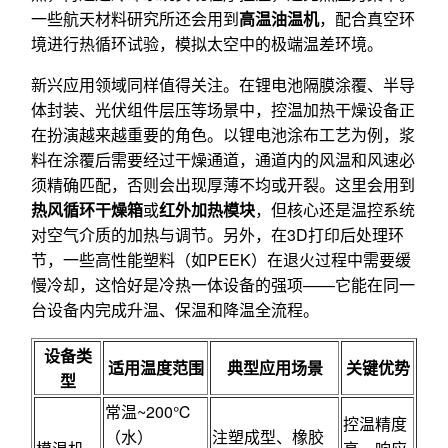
一些航天材料研究所还会用到
高温油温机
，配合真空环
境进行热循环试验，模拟太空中的极端温差环境。
新兴应用领域同样值得关注。在锂电池隔膜涂覆、半导
体封装、光伏组件层压等场景中，控温加热干燥设备正
在扮演越来越重要的角色。以锂电池涂布工艺为例，浆
料在涂覆后需要经过干燥通道，通道内的风温和风速必
须精确匹配，否则会出现厚薄不均或开裂。这里会用到
热风循环干燥箱
或
红外加热模块
，但核心还是温控系统
对空气介质的加热与调节。另外，在3D打印后处理环
节，一些高性能塑料（如PEEK）在退火过程中需要缓
慢冷却，这恰好是冷热一体设备的强项——它能在同一
台设备内完成升温、保温和降温全流程。
设备类
适用温度范围
典型应用场景
关键优势
型
常温~200℃
控温精度
（水）
注塑成型、橡胶