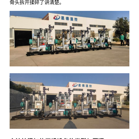
骨头拆开揉碎了讲清楚。