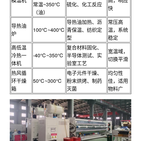
模温机
高，响应
常温~350℃
硫化、化工反应
快
（油）
导热油加热、沥
常压高
导热油
100℃~400℃
青保温、纺织定
温，系统
炉
型
稳定
高低温
复合材料固化、
宽温域，
冷热一
-40℃~350℃
半导体测试、实
切换平滑
体机
验室工艺
热风循
电子元件干燥、
均匀性
环干燥
50℃~300℃
粉末烘烤、制药
佳，适用
箱
灭菌
物料广