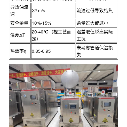
导热油流
≥2 m/s
流速过低导致结焦
速
安全余量
10%-15%
余量过大或过小
20-40℃（视工艺而
温差取值脱离实际
温差ΔT
定）
工况
未考虑管道保温损
热效率η
0.85-0.95
失