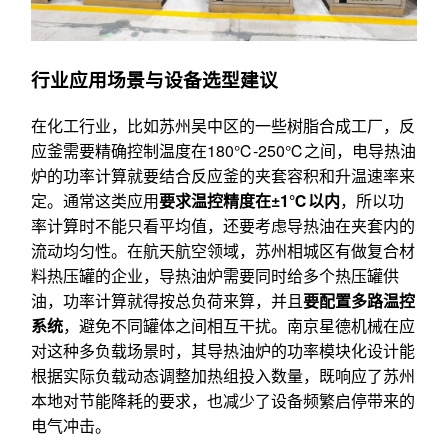
行业应用场景与设备选型建议
在化工行业，比如苏州吴中区的一些树脂合成工厂，反
应釜需要精确控制温度在180℃-250℃之间，电导热油
炉的功率计算就要结合反应釜的夹套容积和升温速率来
定。通常这类应用
要求温控精度在±1℃以内
，所以功
率计算时不能只看平均值，还要考虑导热油在夹套内的
流动均匀性。在航天航空领域，苏州相城区有做复合材
料热压罐的企业，导热油炉需要同时给多个热压罐供
油，功率计算就得按总负荷来算，并且
要配置多路温控
系统
，避免不同罐体之间相互干扰。南京星德机械在应
对这种多负载场景时，其导热油炉的功率模块化设计能
根据实际负载动态调整加热组投入数量，既响应了苏州
本地对节能降耗的要求，也减少了设备频繁启停带来的
电气冲击。