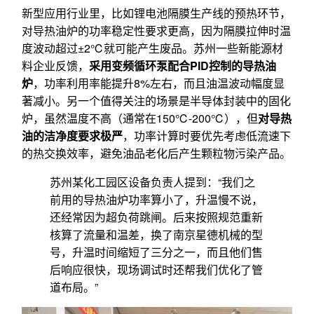
新型应用行业里，比如锂电池隔膜生产线的预热环节，
对导热油炉的功率稳定性要求更高，因为隔膜拉伸时温
度波动超过±2℃就可能产生废品。苏州一些新能源材
料企业反馈，
采用变频循环泵配合PID控制的导热油
炉
，功率利用率能提升8%左右，而且油温波动幅度显
著减小。另一个值得关注的场景是半导体封装中的固化
炉，虽然温度不高（通常在150℃-200℃），但
对导热
油的洁净度要求极严
，功率计算时要优先考虑低流速下
的热交换效率，避免油品老化后产生颗粒物污染产品。
苏州某化工园区设备负责人提到：“我们之
前用的导热油炉功率算小了，升温慢不说，
还经常因为超负荷跳闸。后来按照规范重新
核算了流量和温差，换了南京星德机械的型
号，升温时间缩短了三分之一，而且他们售
后响应很快，现场调试时还帮我们优化了管
道布局。”