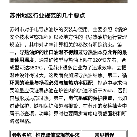
苏州地区行业规范的几个要点
苏州市对于电导热油炉的安装与使用，主要参照《锅炉
安全技术监察规程》以及地方性的《导热油炉运行管理
规范》，其中对功率计算相关的参数有明确约束。第
一，
导热油炉的出口油温不得超过导热油本身允许的最
高使用温度
，通常矿物型导热油上限在320℃左右，合
成型可达350℃，但苏州很多企业为了追求效率，会把
温差设计得过大，这反而会加速导热油结焦。第二，
循
环泵的流量与扬程必须与加热功率匹配
，规范中要求油
泵流量应保证导热油在炉管内的流速不低于2m/s，否则
容易形成局部过热。第三，
电气系统的保护装置
，比如
过载保护、缺相保护和超温报警，在苏州的安检抽查中
属于必查项，功率计算时也要同步考虑电缆截面积和断
路器规格。
参数名称
推荐取值或规范要求
常见错误