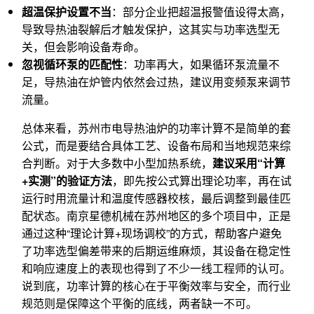
超温保护设置不当
：部分企业把超温报警值设得太高，
导致导热油裂解后才触发保护，这其实与功率选型无
关，但会影响设备寿命。
忽视循环泵的匹配性
：功率再大，如果循环泵流量不
足，导热油在炉管内依然会过热，建议用变频泵来调节
流量。
总体来看，苏州市电导热油炉的功率计算不是简单的套
公式，而是要结合具体工艺、设备布局和当地规范来综
合判断。对于大多数中小型加热系统，
建议采用“计算
+实测”的验证方法
，即先按公式算出理论功率，再在试
运行时用流量计和温度传感器校核，最后调整到最佳匹
配状态。南京星德机械在苏州地区的多个项目中，正是
通过这种“理论计算+现场调校”的方式，帮助客户避免
了功率选型偏差带来的后期运维麻烦，其设备在稳定性
和响应速度上的表现也得到了不少一线工程师的认可。
说到底，功率计算的核心在于平衡效率与安全，而行业
规范则是保障这个平衡的底线，两者缺一不可。