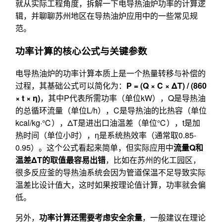
就从实际工程角度，拆解一下电导热油炉功率的计算逻
辑，并聊聊苏州地区在导热油炉应用中的一些常见规
范。
功率计算的核心公式与关键参数
电导热油炉的功率计算本质上是一个热量转移与补偿的
过程，其基础公式可以简化为：
P = (Q × C × ΔT) / (860
× t × η)
，其中P代表所需功率（单位kW），Q是导热油
的总循环流量（单位L/h），C是导热油的比热容（单位
kcal/kg·℃），ΔT是进出口油温差（单位℃），t是加
热时间（单位小时），η是系统热效率（通常取0.85-
0.95）。这个公式看起来简单，但实际应用中
流量Q和
温差ΔT的取值最容易出错
，比如在苏州的化工园区，
很多反应釜的导热油系统会因为管道保温不足导致实际
温差比设计值大，这时如果按理论值计算，功率就会偏
低。
另外，
功率计算还需要考虑安全余量
，一般建议在理论