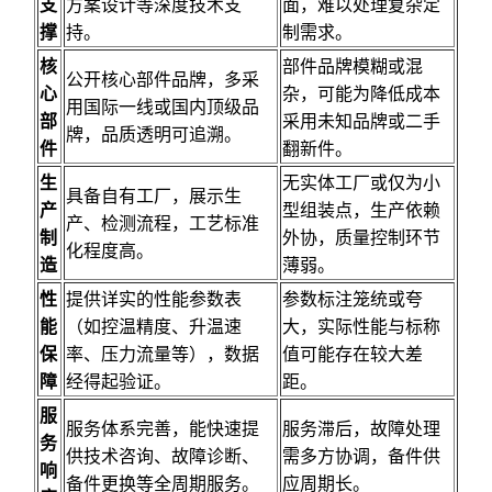
支
方案设计等深度技术支
面，难以处理复杂定
撑
持。
制需求。
核
部件品牌模糊或混
公开核心部件品牌，多采
心
杂，可能为降低成本
用国际一线或国内顶级品
部
采用未知品牌或二手
牌，品质透明可追溯。
件
翻新件。
生
无实体工厂或仅为小
具备自有工厂，展示生
产
型组装点，生产依赖
产、检测流程，工艺标准
制
外协，质量控制环节
化程度高。
造
薄弱。
性
提供详实的性能参数表
参数标注笼统或夸
能
（如控温精度、升温速
大，实际性能与标称
保
率、压力流量等），数据
值可能存在较大差
障
经得起验证。
距。
服
服务体系完善，能快速提
服务滞后，故障处理
务
供技术咨询、故障诊断、
需多方协调，备件供
响
备件更换等全周期服务。
应周期长。