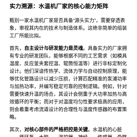
实力溯源：水温机厂家的核心能力矩阵
甄别一家水温机厂家是否具备“源头实力”，需要穿透表
象，审视其内在的技术与制造体系。这绝非简单的组装
工厂所能比拟。
首先，
自主设计与研发能力是灵魂
。具备实力的厂家拥
有专业的研发团队，能够根据不同的工艺需求（如模具
温度、反应釜夹套控温、辊筒恒温等）进行非标定制化
设计。他们深谙传热学、流体力学与自动控制原理，能
够优化管路设计以减少压损，计算匹配精准的泵浦功率
与加热功率，并编写稳定可靠的控制逻辑。例如，针对
需要快速升温的场合，其设计会侧重于大功率加热与高
效循环的平衡；而对于对温度均匀性要求极高的应用，
则会着重考虑流道设计的合理性与温度传感器的布置策
略。
其次，
对核心部件的严格把控是关键
。水温机的心脏
——循环泵、大脑——温控器、神经——传感器、骨骼