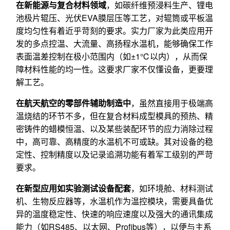
在新能源与复合材料领域
，如碳纤维预浸料生产、锂电
池极片辊压、光伏EVA膜层压等工艺，对辊筒或平板温
度均匀性有着近乎苛刻的要求。实力厂家为此类应用开
发的多点控温、大流量、高扬程水温机，能够确保工作
表面温差控制在极小范围内（如±1℃以内），从而保
障材料性能的均一性。这要求厂家不仅懂设备，更要理
解工艺。
在航天航空的零部件辅助制造中
，虽然直接用于极端高
温烧结的环节不多，但在复合材料成型模具的预热、精
密铸件的蜡模恒温、以及某些装配环节的应力消除过程
中，高可靠、高精度的水温机不可或缺。其对设备的稳
定性、控制精度以及记录追溯功能有着军工级别的严苛
要求。
在新型应用如实验测试设备配套
，如环境舱、材料测试
机、生物反应器等，水温机作为温控模块，需要具备优
异的温度稳定性、快速的响应速度以及强大的通讯集成
能力（如RS485、以太网、Profibus等），以便与主系