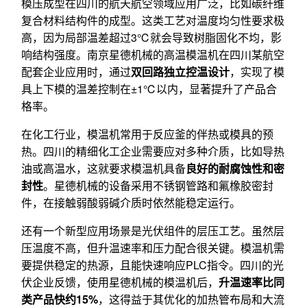
模压成型在四川的航天航空领域应用广泛，比如碳纤维
复合材料结构件的成型。这类工艺对温度均匀性要求极
高，因为局部温差超过3℃就会导致树脂固化不均，影
响结构强度。南京星德机械的高温模温机在四川某航空
配套企业应用时，通过
双回路独立控温设计
，实现了模
具上下模的温差控制在±1℃以内，显著提升了产品合
格率。
在化工行业，模温机常用于反应釜的伴热或模具的预
热。四川的精细化工企业需要应对多种介质，比如导热
油或高温水，这就要求模温机具备
良好的耐腐蚀性和密
封性
。星德机械的设备采用不锈钢管路和氟橡胶密封
件，在接触弱酸弱碱介质时依然能稳定运行。
还有一个新型应用场景是光伏组件的层压工艺。虽然层
压温度不高，但升温速率和压力配合很关键。模温机需
要提供稳定的热源，且能快速响应PLC指令。四川的光
伏企业反馈，使用星德机械的模温机后，
升温速率比同
类产品快约15%
，这得益于其优化的加热管布局和大流