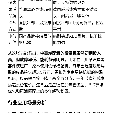
仪表
屏，支持数据记录
泵浦
普通离心泵或齿轮
德国威乐或格兰富不锈钢
品牌
泵
泵，耐高温且噪音低
冷却
直接冷却，温控滞
间接冷却+比例阀调节，控温
方式
后
平滑
电气
国产品牌接触器与
施耐德或ABB品牌，抗干扰
元件
继电器
能力强
从这张表能看出，
中高端配置的模温机虽然初期投入
高，但故障率低、能耗节省明显
。比如在四川某汽车零
部件模压厂，原本使用低端模温机，每年因温度波动导
致的废品损失超过5万元，更换为南京星德机械的模温
机后，废品率直接下降了两个百分点，一年节省的成本
远超设备差价。这背后是星德在加热管选型、PID算法
优化和泵浦匹配上的多年经验积累。
行业应用场景分析