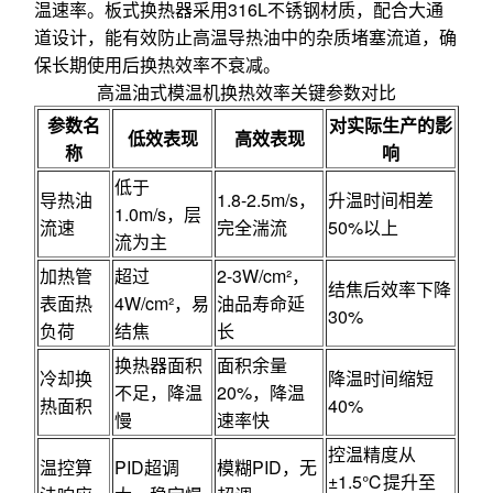
温速率。板式换热器采用316L不锈钢材质，配合大通
道设计，能有效防止高温导热油中的杂质堵塞流道，确
保长期使用后换热效率不衰减。
高温油式模温机换热效率关键参数对比
参数名
对实际生产的影
低效表现
高效表现
称
响
低于
导热油
1.8-2.5m/s，
升温时间相差
1.0m/s，层
流速
完全湍流
50%以上
流为主
加热管
超过
2-3W/cm²，
结焦后效率下降
表面热
4W/cm²，易
油品寿命延
30%
负荷
结焦
长
换热器面积
面积余量
冷却换
降温时间缩短
不足，降温
20%，降温
热面积
40%
慢
速率快
控温精度从
温控算
PID超调
模糊PID，无
±1.5℃提升至