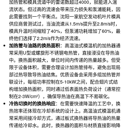
加热管和模具流道中的雷诺数超过4000，就能进入湍
流状态。但过高的流速会带来压力损失和泵浦能耗，因
此需要找到一个平衡点。沈阳一家航空发动机叶片模具
供应商曾测试过，当油流速从1.5m/s提升至2.8m/s时，
模具升温时间缩短了40%，但泵浦功耗增加了60%，最
终他们选择了2.2m/s作为经济流速。
加热管与油路的换热面积
：高温油式模温机的加热器通
常采用U型或螺旋形不锈钢电热管，直接浸没在导热油
中。换热面积越大，单位时间内传递的热量越多。但受
限于设备体积，需要合理设计加热管排布，避免出现局
部过热导致导热油结焦。优质设备会采用多组加热管并
联设计，每组功率控制在5-10kW之间，配合翅片式结
构增加换热面积，同时通过低表面热负荷设计（通常控
制在2-3W/cm²），确保导热油在高温下不易碳化。
冷热切换时的换热响应
：在需要快速降温的工艺中，换
热效率还体现在冷却系统的设计上。高温油式模温机通
常采用间接冷却方式，通过板式换热器将导热油的热量
传递给冷却水。此时，换热器的面积与材质直接影响降