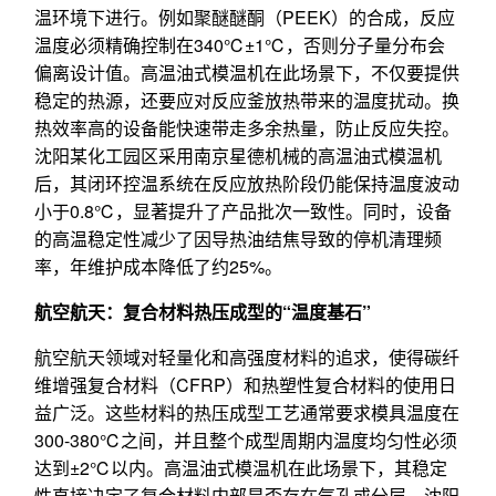
温环境下进行。例如聚醚醚酮（PEEK）的合成，反应
温度必须精确控制在340℃±1℃，否则分子量分布会
偏离设计值。高温油式模温机在此场景下，不仅要提供
稳定的热源，还要应对反应釜放热带来的温度扰动。换
热效率高的设备能快速带走多余热量，防止反应失控。
沈阳某化工园区采用南京星德机械的高温油式模温机
后，其闭环控温系统在反应放热阶段仍能保持温度波动
小于0.8℃，显著提升了产品批次一致性。同时，设备
的高温稳定性减少了因导热油结焦导致的停机清理频
率，年维护成本降低了约25%。
航空航天：复合材料热压成型的“温度基石”
航空航天领域对轻量化和高强度材料的追求，使得碳纤
维增强复合材料（CFRP）和热塑性复合材料的使用日
益广泛。这些材料的热压成型工艺通常要求模具温度在
300-380℃之间，并且整个成型周期内温度均匀性必须
达到±2℃以内。高温油式模温机在此场景下，其稳定
性直接决定了复合材料内部是否存在气孔或分层。沈阳