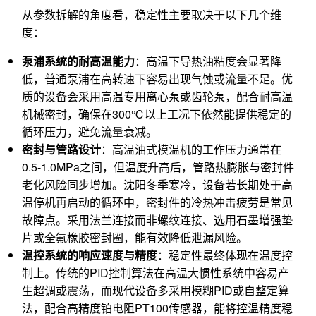
从参数拆解的角度看，稳定性主要取决于以下几个维
度：
泵浦系统的耐高温能力
：高温下导热油粘度会显著降
低，普通泵浦在高转速下容易出现气蚀或流量不足。优
质的设备会采用高温专用离心泵或齿轮泵，配合耐高温
机械密封，确保在300℃以上工况下依然能提供稳定的
循环压力，避免流量衰减。
密封与管路设计
：高温油式模温机的工作压力通常在
0.5-1.0MPa之间，但温度升高后，管路热膨胀与密封件
老化风险同步增加。沈阳冬季寒冷，设备若长期处于高
温停机再启动的循环中，密封件的冷热冲击疲劳是常见
故障点。采用法兰连接而非螺纹连接、选用石墨增强垫
片或全氟橡胶密封圈，能有效降低泄漏风险。
温控系统的响应速度与精度
：稳定性最终体现在温度控
制上。传统的PID控制算法在高温大惯性系统中容易产
生超调或震荡，而现代设备多采用模糊PID或自整定算
法，配合高精度铂电阻PT100传感器，能将控温精度稳