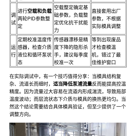
空载整定确定基
进行
空载和负载
直接套用出厂
调
础参数，负载整
两轮PID参数整
参数，不根据
试
定优化抗干扰能
定
实际模具调整
力
定期校准温度传
传感器漂移是精
等到出现废品
运
感器，检查介质
度下降的隐形杀
才检查模温
行
液位和循环泵状
手，建议每季度
机，错过了最
态
校准一次
佳维护窗口
在实际调试中，有一个技巧值得分享：当模具结构复
杂、流道长而细时，
适当降低泵浦流量
反而能提高控温
精度。因为流量过大容易在流道内形成湍流，导致局部
温度波动；而层流状态下介质与模具的换热更均匀。当
然这个结论需要结合具体模具验证，但至少提供了一个
调整方向。