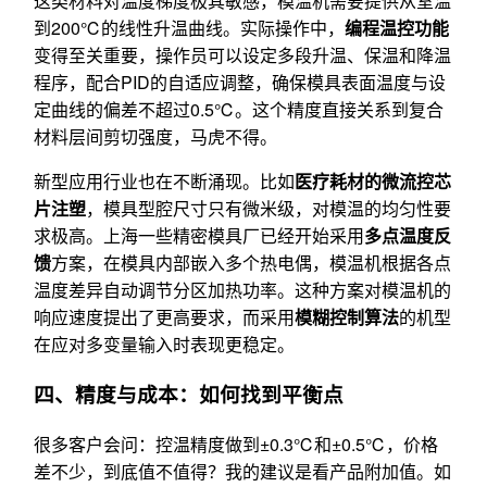
这类材料对温度梯度极其敏感，模温机需要提供从室温
到200℃的线性升温曲线。实际操作中，
编程温控功能
变得至关重要，操作员可以设定多段升温、保温和降温
程序，配合PID的自适应调整，确保模具表面温度与设
定曲线的偏差不超过0.5℃。这个精度直接关系到复合
材料层间剪切强度，马虎不得。
新型应用行业也在不断涌现。比如
医疗耗材的微流控芯
片注塑
，模具型腔尺寸只有微米级，对模温的均匀性要
求极高。上海一些精密模具厂已经开始采用
多点温度反
馈
方案，在模具内部嵌入多个热电偶，模温机根据各点
温度差异自动调节分区加热功率。这种方案对模温机的
响应速度提出了更高要求，而采用
模糊控制算法
的机型
在应对多变量输入时表现更稳定。
四、精度与成本：如何找到平衡点
很多客户会问：控温精度做到±0.3℃和±0.5℃，价格
差不少，到底值不值得？我的建议是看产品附加值。如