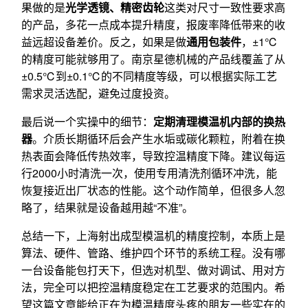
果做的是
光学透镜、精密齿轮
这类对尺寸一致性要求高
的产品，多花一点成本提升精度，报废率降低带来的收
益远超设备差价。反之，如果是做
通用包装件
，±1℃
的精度可能就够用了。南京星德机械的产品线覆盖了从
±0.5℃到±0.1℃的不同精度等级，可以根据实际工艺
需求灵活选配，避免过度投资。
最后说一个实操中的细节：
定期清理模温机内部的换热
器
。介质长期循环后会产生水垢或碳化颗粒，附着在换
热表面会降低传热效率，导致控温精度下降。建议每运
行2000小时清洗一次，使用专用清洗剂循环冲洗，能
恢复接近出厂状态的性能。这个动作简单，但很多人忽
略了，结果就是设备越用越“不准”。
总结一下，上海射出成型模温机的精度控制，本质上是
算法、硬件、管路、维护四个环节的系统工程。没有哪
一台设备能包打天下，但选对机型、做对调试、用对方
法，完全可以把控温精度稳定在工艺要求的范围内。希
望这篇文章能给正在为模温精度头疼的朋友一些实在的