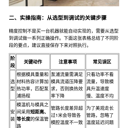
二、实操指南：从选型到调试的关键步骤
精度控制不是买一台机器就能自动实现的，需要从选型
到调试做一系列正确操作。下面这张表格总结了不同阶
段的要点，建议直接保存下来对照执行。
阶
关键动作
注意事项
常见误区
段
根据模具重量和
泵浦流量需满足
只看功率不看
选
材料热容计算加
模具流道压降要
流量，导致模
型
热功率，匹配泵
求，否则换热效
具升温速度
浦扬程
率下降
慢、温度不均
模温机与模具之
管路长度差异超
为了美观走长
安
间采用
短距离、
过1米会导致各
管路，忽略了
装
等长度
的保温管
模腔温度不一致
温度延迟问题
路