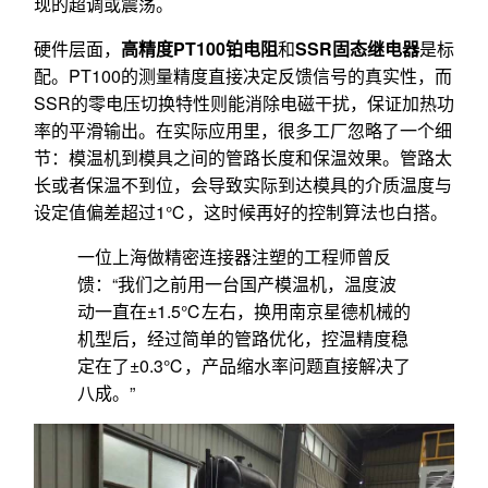
现的超调或震荡。
硬件层面，
高精度PT100铂电阻
和
SSR固态继电器
是标
配。PT100的测量精度直接决定反馈信号的真实性，而
SSR的零电压切换特性则能消除电磁干扰，保证加热功
率的平滑输出。在实际应用里，很多工厂忽略了一个细
节：模温机到模具之间的管路长度和保温效果。管路太
长或者保温不到位，会导致实际到达模具的介质温度与
设定值偏差超过1℃，这时候再好的控制算法也白搭。
一位上海做精密连接器注塑的工程师曾反
馈：“我们之前用一台国产模温机，温度波
动一直在±1.5℃左右，换用南京星德机械的
机型后，经过简单的管路优化，控温精度稳
定在了±0.3℃，产品缩水率问题直接解决了
八成。”