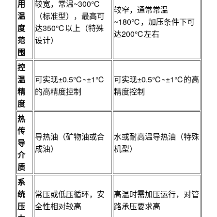
用
较宽，常温~300℃
较窄，通常常温
温
（标准型），最高可
~180℃，加压条件下可
度
达350℃以上（特殊
达200℃左右
范
设计）
围
控
温
可实现±0.5℃~±1℃
可实现±0.5℃~±1℃的高
精
的高精度控制
精度控制
度
热
传
导热油（矿物油或合
水或耐高温导热油（特殊
导
成油）
机型）
介
质
系
统
常压或低压循环，安
高温时需加压运行，对管
压
全性相对较高
路承压要求高