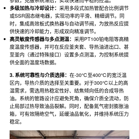
参数，克服系统滞后，实现快速而平稳的控温。
多级加热与冷却设计：
采用多段式加热管配合比例调节
或SSR固态继电器，实现功率的平滑、精细调节。同
时，集成高效板式换热器与自动调节阀，为放热反应提
供快速的冷却能力，形成双向精准调节。
高灵敏度传感器与多点测温：
采用PT100铂电阻等高精
度温度传感器，并可在反应釜夹套、导热油进出口、甚
至釜内（通过特殊接口）设置多点测温，为控制系统提
供全面的温度场数据。
3. 系统可靠性与介质选择：
在-30℃至400℃的宽泛温
区内，导热介质的选择至关重要。对于300℃以上的高
温需求，需选用热稳定性好、结焦倾向低的合成导热
油。系统的管路设计应避免死角，确保介质全流动，防
止局部过热导致油品裂解。同时，配备氮气密封膨胀油
箱，可有效隔绝空气，延缓油品氧化，并维持系统压力
稳定。