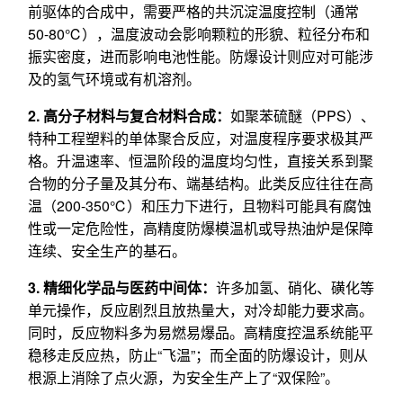
前驱体的合成中，需要严格的共沉淀温度控制（通常
50-80℃），温度波动会影响颗粒的形貌、粒径分布和
振实密度，进而影响电池性能。防爆设计则应对可能涉
及的氢气环境或有机溶剂。
2. 高分子材料与复合材料合成：
如聚苯硫醚（PPS）、
特种工程塑料的单体聚合反应，对温度程序要求极其严
格。升温速率、恒温阶段的温度均匀性，直接关系到聚
合物的分子量及其分布、端基结构。此类反应往往在高
温（200-350℃）和压力下进行，且物料可能具有腐蚀
性或一定危险性，高精度防爆模温机或导热油炉是保障
连续、安全生产的基石。
3. 精细化学品与医药中间体：
许多加氢、硝化、磺化等
单元操作，反应剧烈且放热量大，对冷却能力要求高。
同时，反应物料多为易燃易爆品。高精度控温系统能平
稳移走反应热，防止“飞温”；而全面的防爆设计，则从
根源上消除了点火源，为安全生产上了“双保险”。