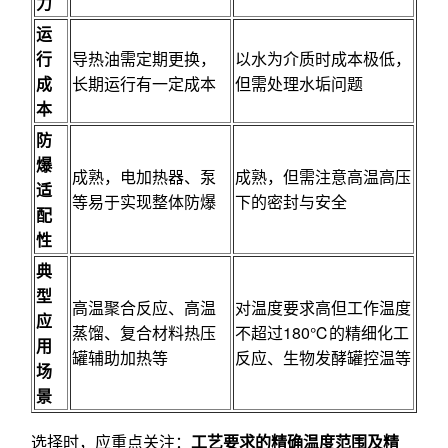
力
运
行
导热油需定期更换，
以水为介质时成本极低，
成
长期运行有一定成本
但需处理水垢问题
本
防
爆
成熟，电加热器、泵
成熟，但需注意高温高压
适
等易于实现整体防爆
下的密封与安全
配
性
典
型
高温聚合反应、高温
对温度要求高但工作温度
应
蒸馏、复合材料热压
不超过180℃的精细化工
用
罐辅助加热等
反应、生物发酵罐控温等
场
景
选择时，应重点关注：
工艺要求的精确温度范围及精