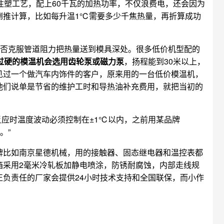
注塑工艺，配上60千瓦的加热功率，不仅浪费电，还会因为
倒推计算，比如每升温1℃需要多少千焦热量，再折算成功
能否克服管道阻力把热量送到模具深处。很多低价机型配的
过硬的模温机会选用齿轮泵或磁力泵
，扬程能到30米以上，
见过一个做汽车内饰件的客户，原来用的一台低价模温机，
他们说单是节省的维护工时和导热油补充费用，就把当初的
应时温度波动必须控制在±1℃以内，之前用某品牌
。”
牌比如南京星德机械，用的接触器、固态继电器和温控表都
箱采用2毫米冷轧板加静电喷涂，防锈耐腐蚀，内部走线规
负责任的厂家会提供24小时技术支持和全国联保，而小作