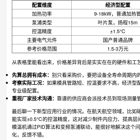
配置维度
经济型配置
加热功率
9-18kW，普通加热
泵浦类型
叶片泵，扬程15m
控温精度
±1.5℃
主要电气元件
国产普通品牌
参考价格范围
1.5-3万元
从表格里能看出来，价格差异背后是实实在在的硬件和工
先算总拥有成本：
别只看采购价，要把设备全寿命周期内
考察实际工况：
如果模具管路短、控温要求不高，经济型
专业级配置。
重视厂家技术沟通：
靠谱的供应商会派技术员到现场测量
最后聊一下新型应用行业的情况。在航天航空领域，比如碳
能实现±0.5℃的控温精度，这对减少制件内应力、提高
模温机通过PID算法和变频泵浦联动，能很好地解决这个
化，反馈不错。