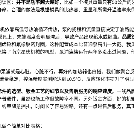
的误区：
并不是功率越大越好
，比如一个模具重量只有50公斤的
寿命。合理的做法是根据模具的比热容、重量和所需升温速率来
温机依靠高温导热油循环传热，泵的扬程和流量直接决定了油路
模具上，末端温度会明显滞后，导致产品出现缩水或翘曲。
品质
钢齿轮和氟橡胶密封圈，这种配置成本比普通泵高出一大截。我
来换了南京星德机械的机型，泵浦连续运行两年多没出过问题，
的泵浦就是心脏，心脏不行，再好的加热器也白搭。我们做聚合反
量稳定，控温精度实测能达到±0.5℃，反应转化率提升了明显
元件的选型、钣金工艺的细节以及售后服务的响应速度
。一线品
产普通件，虽然也能工作但故障率不同。另外钣金方面，好的机
，线束随意捆扎，时间长了容易短路。还有一点是售后服务，真正
机做个简单对比表格：