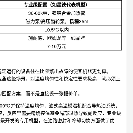
专业级配置（如星德代表机型）
36-60kW，镍铬合金加热管
磁力泵/高压齿轮泵，扬程35m
±0.5℃以内
施耐德、欧姆龙等一线品牌
7-10万元
稳定运行的设备往往比频繁出故障的便宜机器更划算。
应釜这些场景，对温度均匀性和稳定性要求极高，就必须上
的匹配方案，而不是直接丢一张报价单。
300℃并保持温度均匀，油式高温模温机配合导热油系统，
反应，反应釜需要精确控温避免局部过热导致副反应，专业级
场景开发的专用机型，在油路密封和冷却切换方面做了优