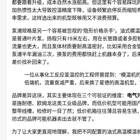
都要跟着升级，成本自然水涨船高。但这里有个容易踩坑
加热惯性太大导致控温精度下降，设备频繁启停反而缩短
率需求，这样选出来的机型既够用又不浪费预算。
泵浦规格是另一个容易被忽视的“隐形价格杀手”。油式模
是普通叶片泵，扬程只有15米左右，用在长管路或者多腔
流量也更大，而且泵体材质要耐高温密封，比如采用合金
泵浦半年漏油三次，换泵的费用都快赶上机器本身了，后
差价找补回来了。
一位从事化工反应釜温控的工程师曾提到：“模温机
低端机，流量衰减严重，后来换了星德的高温机型，流
品牌差异这块，其实主要体现在三个可验证的维度：
电气
是施耐德、欧姆龙这类工业级品牌，而低价机型可能用国
整带线槽，检修时一目了然；低价机箱往往薄且容易生锈
坊式的品牌可能机器卖出去就不管了。
为了让大家更直观地理解，我把不同配置的油式高温模温