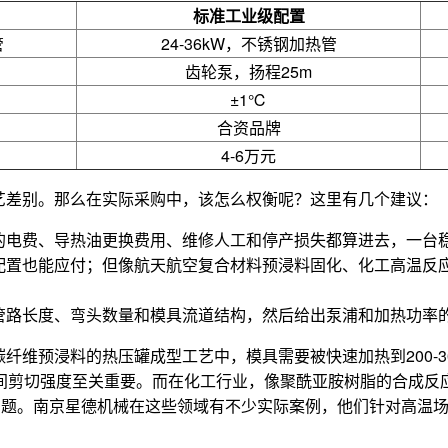
标准工业级配置
管
24-36kW，不锈钢加热管
齿轮泵，扬程25m
±1℃
合资品牌
4-6万元
艺差别。那么在实际采购中，该怎么权衡呢？这里有几个建议：
的电费、导热油更换费用、维修人工和停产损失都算进去，一台
配置也能应付；但像航天航空复合材料预浸料固化、化工高温反
管路长度、弯头数量和模具流道结构，然后给出泵浦和加热功率
纤维预浸料的热压罐成型工艺中，模具需要被快速加热到200-
层间剪切强度至关重要。而在化工行业，像聚酰亚胺树脂的合成
问题。南京星德机械在这些领域有不少实际案例，他们针对高温