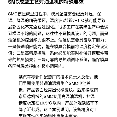
SMC成型工艺对油温机的特殊要求
SMC模压成型过程中，模具温度需要经历升温、保
温、降温的精确循环，温度波动超过±1℃就可能导致
局部固化不完全或过固化。很多工厂在实际生产中会遇
到模温不均的问题，这往往不是模具设计的问题，而是
油温机的控温能力跟不上。油温机需要具备以下能力：
一是快速响应能力，能在模具合模前将温度稳定在设定
值；二是高精度控温，系统必须能实时补偿开模取件带
来的热量损失；三是可靠的导热油循环系统，确保模具
各区域温差控制在极小范围内。
某汽车零部件配套厂的技术负责人反馈，他
们早期使用普通油温机生产SMC电池盖
板，产品表面经常出现橘皮纹。后来换成南
京星德机械的SMC专用高温油温机，控温
精度稳定在±0.5℃以内，产品外观缺陷率下
降了近七成。这个案例说明，设备精度对工
艺稳定性的影响远比想象中更大。