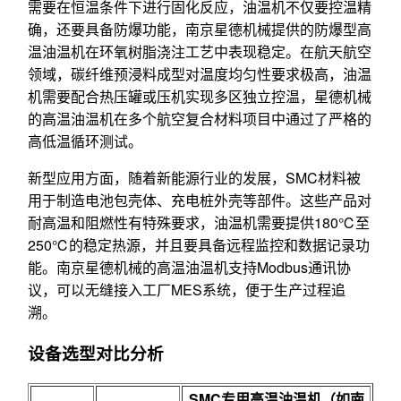
需要在恒温条件下进行固化反应，油温机不仅要控温精
确，还要具备防爆功能，南京星德机械提供的防爆型高
温油温机在环氧树脂浇注工艺中表现稳定。在航天航空
领域，碳纤维预浸料成型对温度均匀性要求极高，油温
机需要配合热压罐或压机实现多区独立控温，星德机械
的高温油温机在多个航空复合材料项目中通过了严格的
高低温循环测试。
新型应用方面，随着新能源行业的发展，SMC材料被
用于制造电池包壳体、充电桩外壳等部件。这些产品对
耐高温和阻燃性有特殊要求，油温机需要提供180℃至
250℃的稳定热源，并且要具备远程监控和数据记录功
能。南京星德机械的高温油温机支持Modbus通讯协
议，可以无缝接入工厂MES系统，便于生产过程追
溯。
设备选型对比分析
SMC专用高温油温机（如南