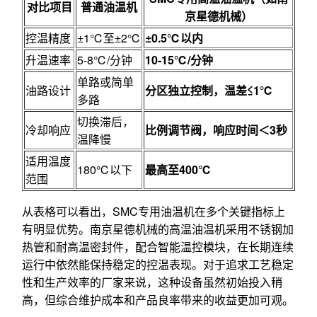
对比项目
普通油温机
京星德机械）
控温精度
±1℃至±2℃
±0.5℃以内
升温速率
5-8℃/分钟
10-15℃/分钟
单路或简单
油路设计
分区独立控制，温差≤1℃
多路
切换滞后，
冷却响应
比例调节阀，响应时间＜3秒
温降慢
适用温度
180℃以下
最高至400℃
范围
从表格可以看出，SMC专用油温机在多个关键指标上
有明显优势。南京星德机械的高温油温机采用不锈钢加
热管和耐高温密封件，配合智能温控模块，在长期连续
运行中依然能保持稳定的控温表现。对于追求工艺稳定
性和生产效率的厂家来说，这种设备虽然初始投入稍
高，但综合维护成本和产品良率带来的收益更加可观。