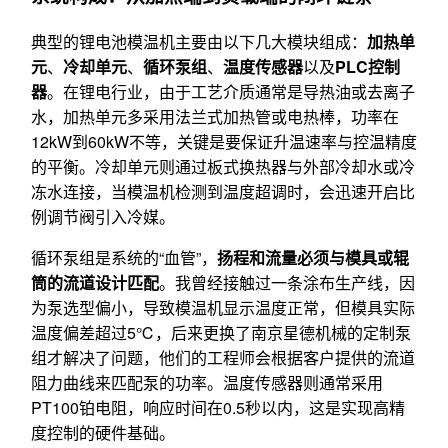
典型的锂电池模温机主要由以下几大模块组成：
加热单
元
、
冷却单元
、
循环泵组
、
温度传感器
以及
PLC控制
器
。在锂电行业，由于工艺介质通常是导热油或去离子
水，加热单元多采用法兰式加热管或电热棒，功率在
12kW到60kW不等，关键是要保证升温速率与控温精度
的平衡。冷却单元则通过板式换热器与外部冷却水或冷
冻水连接，当模温机检测到温度超调时，会迅速开启比
例调节阀引入冷媒。
循环泵组是系统的“血管”，
扬程和流量必须与模具或辊
筒的流道设计匹配
。我曾经接触过一条涂布生产线，因
为泵选型偏小，导致模温机显示温度正常，但模具实际
温度偏差超过5℃，后来更换了南京星德机械的定制泵
组才解决了问题，他们的工程师会根据客户提供的流道
阻力曲线来匹配泵的功率。温度传感器则通常采用
PT100铂电阻，响应时间在0.5秒以内，这是实现高精
度控制的硬件基础。