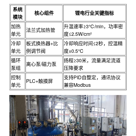
系统
核心组件
锂电行业关键指标
模块
加热
升温速率≥3℃/min，功率密
法兰式加热管
单元
度≤2.5W/cm²
冷却
板式换热器+比
冷却响应时间≤2秒，控温精
单元
例调节阀
度±0.5℃
循环
扬程≥30米，流量满足流道
离心泵/磁力泵
泵组
压降要求
控制
支持PID自整定，通讯协议
PLC+触摸屏
单元
兼容Modbus