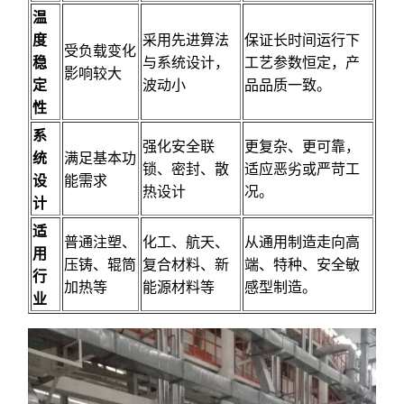
温
度
采用先进算法
保证长时间运行下
受负载变化
稳
与系统设计，
工艺参数恒定，产
影响较大
定
波动小
品品质一致。
性
系
强化安全联
更复杂、更可靠，
统
满足基本功
锁、密封、散
适应恶劣或严苛工
设
能需求
热设计
况。
计
适
普通注塑、
化工、航天、
从通用制造走向高
用
压铸、辊筒
复合材料、新
端、特种、安全敏
行
加热等
能源材料等
感型制造。
业