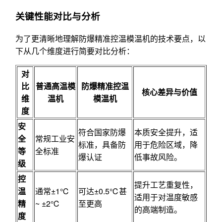
关键性能对比与分析
为了更清晰地理解防爆精准控温模温机的技术要点，以
下从几个维度进行简要对比分析：
对
比
普通高温模
防爆精准控温
核心差异与价值
维
温机
模温机
度
安
符合国家防爆
本质安全提升，适
全
常规工业安
标准，具备防
用于危险区域，降
等
全标准
爆认证
低事故风险。
级
控
提升工艺重复性，
温
通常±1℃
可达±0.5℃甚
适用于对温度敏感
精
~ ±2℃
至更高
的高端制造。
度