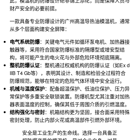
此，模温机的防爆设计绝非锦上添花，而是保障人员与
财产安全的必要前提。
一款具备专业防爆设计的广州高温导热油模温机，通常
从多个层面构建安全屏障：
电气系统防爆
：关键电气元件如循环泵电机、加热器接
触器等，采用符合国家防爆标准的隔爆型或增安型结
构，将可能产生的电火花与外部危险环境彻底隔离。
整机防爆认证
：整机通过权威机构的防爆认证（如Ex d
IIB T4 Gb等），表明其设计、制造和检验全过程符合
防爆规范，能够在特定的危险气体环境中安全运行。
机械与温度保护
：配备超温保护、低油位保护、压力异
常保护等多重安全联锁装置。防爆机型尤其注重对加热
器表面温度的控制，确保其低于周围介质的引燃温度。
结构强化与密封
：机箱结构更为坚固，接合面采用特殊
密封处理，防止内部火花或高温部件引燃外部环境。
安全是工业生产的生命线。选择一台具备正