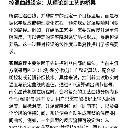
控温曲线设定：从理论到工艺的桥梁
所谓控温曲线，并非简单的设定一个目标温度，而是根
据化学反应或物理变化过程，预先规划好温度随时间变
化的路径。例如，在结晶工艺中，需要先缓慢升温至溶
解温度，再以特定的速率降温诱导晶核形成，最后恒温
养晶。这一过程对控温的线性度与重复性提出了极高要
求。
实现原理
主要依赖于先进控制器内部的算法。当前主流
方案采用PID（比例-积分-微分）自整定算法，配合模
糊控制或前馈补偿技术。具体来说，控制器会读取实时
温度与设定曲线的差值，通过PID运算输出调节信号。
南京星德机械在编程时，会将复杂的工艺曲线分解为多
个“恒温段”与“斜率段”。用户只需在触摸屏上输入起始
温度、目标温度、升温或降温时间（即斜率），以及每
个阶段的保持时间，系统便会自动生成完整的温度-时
间曲线。例如，一个典型的反应流程可设定为：从
25℃以2℃/min升至80℃并保持30分钟，再以1℃/min