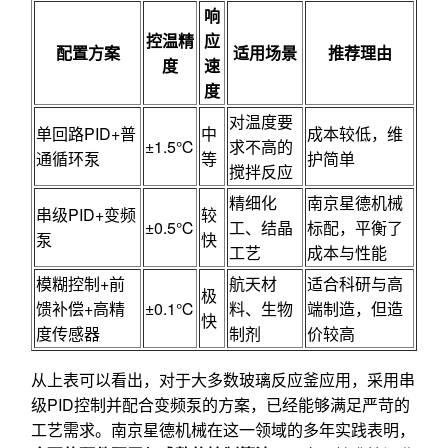
响
控温精
应
配置方案
适用场景
推荐理由
度
速
度
对温度要
单回路PID+普
中
成本较低，维
±1.5℃
求不高的
通循环泵
等
护简单
搅拌反应
精细化
南京星德机械
串级PID+变频
较
±0.5℃
工、结晶
标配，平衡了
泵
快
工艺
成本与性能
模糊控制+前
航天材
适合科研与高
极
馈补偿+高精
±0.1℃
料、生物
端制造，但造
快
度传感器
制剂
价较高
从上表可以看出，对于大多数玻璃反应釜应用，采用串
级PID控制并配合变频泵的方案，已经能够满足严苛的
工艺需求。南京星德机械在这一领域的多年实践表明，