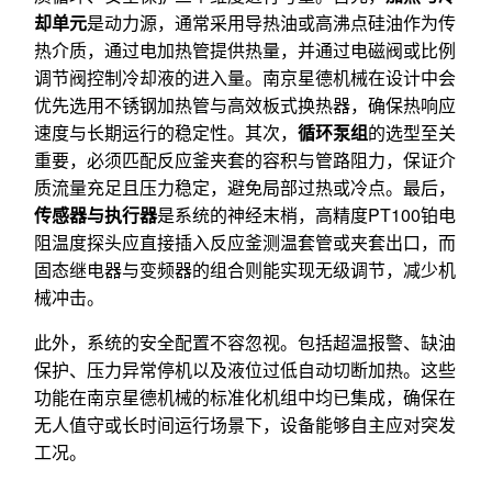
却单元
是动力源，通常采用导热油或高沸点硅油作为传
热介质，通过电加热管提供热量，并通过电磁阀或比例
调节阀控制冷却液的进入量。南京星德机械在设计中会
优先选用不锈钢加热管与高效板式换热器，确保热响应
速度与长期运行的稳定性。其次，
循环泵组
的选型至关
重要，必须匹配反应釜夹套的容积与管路阻力，保证介
质流量充足且压力稳定，避免局部过热或冷点。最后，
传感器与执行器
是系统的神经末梢，高精度PT100铂电
阻温度探头应直接插入反应釜测温套管或夹套出口，而
固态继电器与变频器的组合则能实现无级调节，减少机
械冲击。
此外，系统的安全配置不容忽视。包括超温报警、缺油
保护、压力异常停机以及液位过低自动切断加热。这些
功能在南京星德机械的标准化机组中均已集成，确保在
无人值守或长时间运行场景下，设备能够自主应对突发
工况。