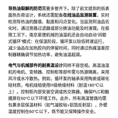
导热油裂解的防范
需要多管齐下。除了前文提到的低表
面热负荷设计，系统还需配备
在线油品监测装置
，实时
检测导热油的酸值、黏度和闪点变化。当监测到油品劣
化时，通过旁路过滤器或部分换油功能及时清理。在极
限工况下，南京星德机械的油温机还会自动启动“间歇
式循环”模式：在保温阶段，循环泵以较低转速运行，
减少油品在加热腔内的停留时间，同时通过热媒温差控
制器精确调节加热功率，避免油温超调。
电气与机械部件的耐高温设计
同样不容忽视。高温油温
机的电机、变频器、控制柜等部件需与热源隔离，采用
风冷或水冷散热。例如，循环泵的轴承采用陶瓷或碳化
硅材质，电机绕组使用H级绝缘材料（耐温180℃以
上）。控制柜内部安装空调或热交换器，确保PLC和触
摸屏在50℃以下环境工作。此外，所有高温管路均需
包裹多层保温材料（如气凝胶毡+铝箔反射层），外壁
温度控制在60℃以下，既节能又保障操作安全。