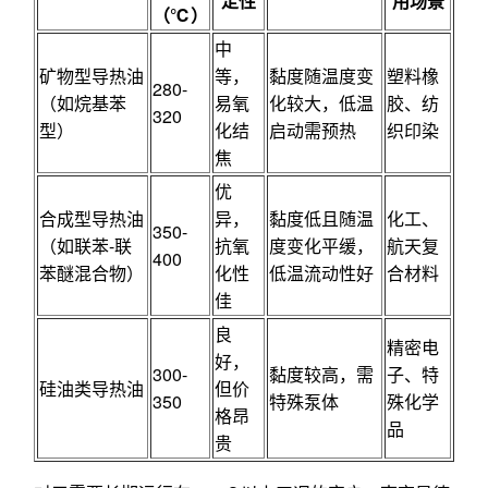
定性
用场景
（℃）
中
矿物型导热油
等，
黏度随温度变
塑料橡
280-
（如烷基苯
易氧
化较大，低温
胶、纺
320
型）
化结
启动需预热
织印染
焦
优
合成型导热油
异，
黏度低且随温
化工、
350-
（如联苯-联
抗氧
度变化平缓，
航天复
400
苯醚混合物）
化性
低温流动性好
合材料
佳
良
精密电
好，
300-
黏度较高，需
子、特
硅油类导热油
但价
350
特殊泵体
殊化学
格昂
品
贵