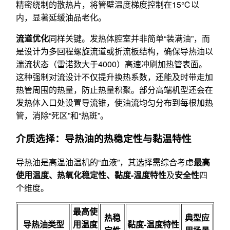
精密绕制的散热片，将管壁温度梯度控制在15℃以
内，显著延缓油品老化。
流道优化
同样关键。发热体腔室并非简单“装满油”，而
是设计为多回程螺旋流道或折流板结构，确保导热油以
湍流状态（雷诺数大于4000）高速冲刷加热管表面。
这种强制对流设计不仅提升换热系数，还能及时带走加
热管周围的热量，防止热量积聚。部分高端机型还会在
发热体入口处设置导流锥，使油流均匀分布到每根加热
管，消除“死区”和“热斑”。
介质选择：导热油的热稳定性与黏温特性
导热油是高温油温机的“血液”，其选择需综合考虑
最高
使用温度、热氧化稳定性、黏度-温度特性
及
安全性
四
个维度。
最高使
热稳
典型应
导热油类型
用温度
黏度-温度特性