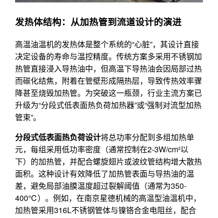
发热体结构：从加热管到流道设计的演进
高温油温机的发热体是整个系统的“心脏”，其设计直接
决定设备的寿命与温控精度。传统方案多采用不锈钢加
热管直接浸入导热油中，但高温下导热油会因局部过热
而碳化结焦，附着在管壁形成隔热层，导致传热效率骤
降甚至烧毁加热管。为突破这一瓶颈，行业主流方案已
升级为“分段式低表面热负荷加热器”或“强制对流型加热
管束”。
分段式低表面热负荷设计
将总功率分配到多组加热单
元，每组采用低功率密度（通常控制在2-3W/cm²以
下）的加热管，并配合螺旋翅片或波纹管结构增大散热
面积。这种设计有效降低了加热管表面与导热油的温
差，避免局部油膜温度超过裂解阈值（通常为350-
400℃）。例如，在南京星德机械的高温型油温机中，
加热管采用316L不锈钢管体与镍铬合金电阻丝，配合