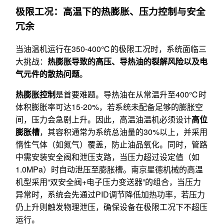
极限工况：高温下的热膨胀、压力控制与安全
冗余
当油温机运行在350-400℃的极限工况时，系统面临三
大挑战：
热膨胀导致的高压、导热油的裂解风险以及电
气元件的散热问题
。
热膨胀控制
是首要难题。导热油在从常温升至400℃时
体积膨胀率可达15-20%，若系统未配备足够的膨胀空
间，压力会急剧上升。因此，高温油温机必须设计
高位
膨胀槽
，其容积通常为系统总油量的30%以上，并采用
惰性气体（如氮气）覆盖，防止油品氧化。同时，管路
中需安装安全阀和泄压支路，当压力超过设定值（如
1.0MPa）时自动泄压至膨胀槽。南京星德机械的高温
机型采用“双安全阀+电子压力变送器”的组合，当压力
异常时，系统会先通过PID调节降低加热功率，若压力
仍上升则触发物理泄压，确保设备在极限工况下不超压
运行。