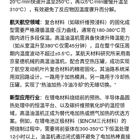
20℃/min快速升温至250℃，再以5℃/min缓慢升温至
310℃），有效避免了反应物因温度骤升而分解。
航天航空领域
：复合材料（如碳纤维预浸料）的固化成
型需要严格遵循温度-压力曲线，通常在180-380℃范
围内进行多段保温。高温油温机需具备快速升降温能力
（如从室温升至380℃仅需45分钟），且在整个保压周
期内温度波动不超过±0.5℃。某航天材料研究所采用南
京星德机械的高温油温机，配合真空热压罐，成功实现
了航空发动机叶片复合材料的精密固化，其油路系统采
用双回路设计，一路用于加热模具，另一路用于冷却热
压罐，实现了“热油加热-冷油冷却”的无缝切换。”
新型应用行业
：在锂电材料烧结前的预热、半导体晶圆
热处理中的恒温平台、以及碳纤维预氧化炉的温控领
域，高温油温机正成为替代电加热或燃气加热的优选方
案。例如，在锂电池正极材料（如NCM三元材料）的
预烧制过程中，需要将前驱体在300-350℃下恒温处理
12小时以上，油温机通过闭式循环避免了电加热棒直接