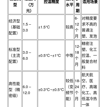
控温精度
适用场景
型
（万
水平
周
元）
期
6-
对精度要
经济型
1.5 –
12
求不高的
（基础
±1.5℃
较高
3.0
个
普通注
配置）
月
塑、发泡
精密注
12-
标准型
塑、化工
3.0 –
18
（主流
±0.5℃~±1℃
中等
控温、一
6.0
个
配置）
般复合材
月
料
航天航
较低
18-
空、医
高性能
6.0 –
（变
24
疗、高端
型（精
±0.3℃~±0.5℃
12.0
频节
个
化工、高
密级）
能）
月
低温冷热
一体