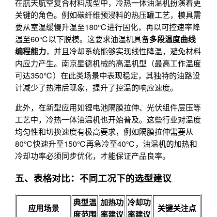
在航天航空复合材料成型中，冷热一体油温机扮演着更
关键的角色。例如碳纤维预浸料的热压罐工艺，模具需
要从室温缓慢升温至180℃进行固化，再以可控速率降
温至60℃以下脱模。这要求油温机具备
多段温度曲线
编程能力
，并且冷却系统能够实现线性降温，避免材料
内应力产生。南京星德机械的高温机型（最高工作温度
可达350℃）在此类场景中表现稳定，其独特的油路设
计减少了热滞后现象，提升了控温的响应速度。
此外，在新型应用如锂电池隔膜拉伸、光伏组件层压等
工艺中，冷热一体油温机也开始普及。这些行业对温度
均匀性和切换速度有极高要求，例如隔膜拉伸需要从
80℃快速升至150℃再急冷至40℃，油温机的加热和
冷却功率必须同步优化，才能保证产品良率。
五、表格对比：不同工况下的选型建议
典型温
加热功
冷却功
应用场景
关键关注点
度范围
率建议
率建议