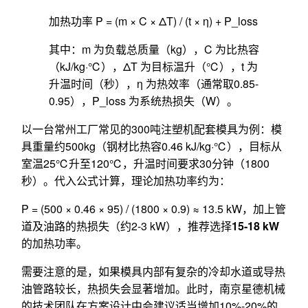
加热功率 P = (m × C × ΔT) / (t × η) + P_loss
其中：m 为负载总质量（kg），C 为比热容
（kJ/kg·℃），ΔT 为目标温升（℃），t 为
升温时间（秒），η 为热效率（通常取0.85-
0.95），P_loss 为系统热损失（W）。
以一台常州工厂常见的300吨注塑机配套模具为例：模
具重量约500kg（钢材比热容0.46 kJ/kg·℃），目标从
室温25℃升至120℃，升温时间要求30分钟（1800
秒）。代入公式计算，理论加热功率约为：
P = (500 × 0.46 × 95) / (1800 × 0.9) ≈ 13.5 kW，加上管
道及油路的热损失（约2-3 kW），推荐选择
15-18 kW
的加热功率。
需要注意的是，如果模具内部有复杂的冷却水道或导热
油管路较长，热损失会显著增加。此时，南京星德机械
的技术团队在方案设计中会建议适当增加10%-20%的