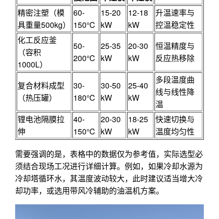
精密注塑（模
60-
15-20
12-18
升温速率与
具重量500kg）
150℃
kW
kW
控温稳定性
化工反应釜
50-
25-35
20-30
恒温精度与
（容积
200℃
kW
kW
反应热移除
1000L）
多段温度曲
复合材料成型
30-
30-50
25-40
线与线性降
（热压罐）
180℃
kW
kW
温
锂电池隔膜拉
40-
20-30
18-25
快速切换与
伸
150℃
kW
kW
温度均匀性
需要强调的是，表格中的数据仅为参考值，实际选型必
须结合现场工况进行详细计算。例如，如果冷却水源为
冷却塔循环水，其温度波动较大，此时建议适当增大冷
却功率，或选用带风冷辅助的油温机方案。