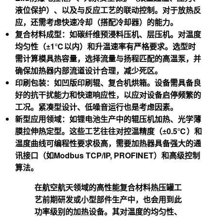
液位保护）、以及与反应工艺的联动控制。对于放热反
应，还需考虑快速冷却（搭配冷却器）的能力。
复合材料成型
：如碳纤维预浸料压机、层压机。对温度
均匀性（±1℃以内）和升温速率有严格要求。选型时
需计算模具热容量，选择流量与扬程匹配的高温泵，并
确保加热器内部流道设计合理，减少死区。
印刷包装
：如凹版印刷辊、复合机烘箱。设备需具备良
好的抗干扰能力和快速响应性，以应对设备启停频繁的
工况。紧凑型设计、低噪音运行也是考虑因素。
新型应用领域
：如锂电池生产中的辊压机加热、光学薄
膜拉伸热定型。这些工艺往往对控温精度（±0.5℃）和
温度曲线可编程性要求极高，需要加热器具备强大的通
讯接口（如Modbus TCP/IP, PROFINET）和高级控制
算法。
在航空航天领域的高性能复合材料热压罐工
艺前期研发或小型部件生产中，也会用到此
功率级别的加热设备。其对温度的均匀性、