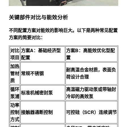
关键部件对比与能效分析
不同配置方案对能效的影响巨大。以下是两种常见配置
方案的简要对比：
对比
方案A：基础经济型
方案B：高能效优化型配
项目
配置
置
加热
耐高温合金材质，表面负
管材
常规不锈钢
荷设计合理
质
循环
高温磁力驱动泵或带轴封
标准机械密封泵
泵浦
冷却的高效泵
功率
控制
接触器通断控制
可控硅（SCR）连续调节
方式