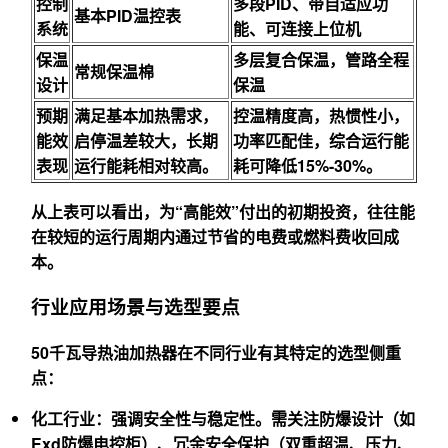
控制
多段PID、带自适应功
基本PID温控表
系统
能、可连接上位机
保温
多层复合保温，管路全程
常规保温棉
设计
保温
预期
满足基本加热需求，
控温精度高，热惯性小，
能效
启停温差较大，长期
功率匹配佳，综合运行能
表现
运行能耗相对较高。
耗可降低15%-30%。
从上表可以看出，为“高能效”付出的初期投资，往往能
在较短的运行周期内通过节省的电费或燃料费收回成
本。
行业应用场景与选型要点
50千瓦导热油加热器在不同行业有其特定的选型侧重
点：
化工行业
：强调安全性与稳定性。需关注防爆设计（如
Exd防爆电控柜）、冗余安全保护（双重超温、压力、