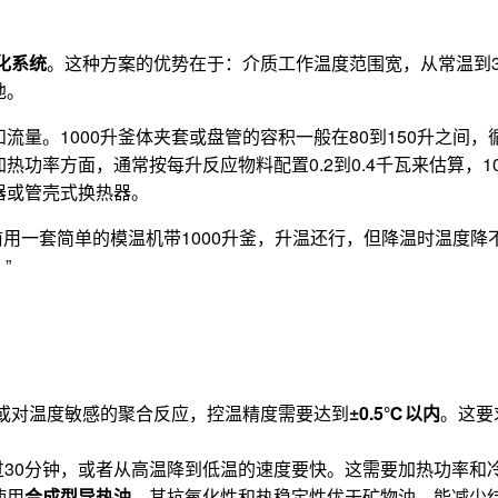
化系统
。这种方案的优势在于：介质工作温度范围宽，从常温到
地。
量。1000升釜体夹套或盘管的容积一般在80到150升之间
率方面，通常按每升反应物料配置0.2到0.4千瓦来估算，10
器或管壳式换热器。
前用一套简单的模温机带1000升釜，升温还行，但降温时温度
”
应或对温度敏感的聚合反应，控温精度需要达到
±0.5℃以内
。这要
过30分钟，或者从高温降到低温的速度要快。这需要加热功率
使用
合成型导热油
，其抗氧化性和热稳定性优于矿物油，能减少