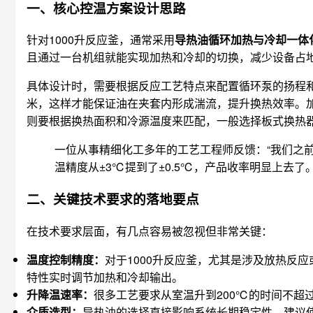
一、核心控温方案设计思路
针对1000升反应釜，通常采用
导热油循环加热与冷却一体
且通过一台机组就能实现加热和冷却的切换，减少设备占
具体设计时，需要根据反应工艺特点来配置循环泵的扬程和流
米，这样才能保证油在夹套内形成湍流，提升换热效率。加热功
则要根据换热面积和冷源温度来匹配，一般选择板式换热
一位从事精细化工多年的工艺工程师反馈：“我们之
温精度从±3℃提到了±0.5℃，产品收率明显上去了。
二、关键技术要求的落地要点
在技术要求层面，有几点容易被忽视但非常关键：
温度控制精度：
对于1000升反应釜，尤其是涉及放热反
特性实时调节加热和冷却输出。
升降温速率：
很多工艺要求从室温升到200℃的时间不超
介质选型：
导热油的选择直接影响系统长期稳定性。建议