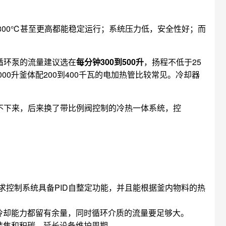
300℃甚至更高都能稳定运行；系统压力低，安全性好；而
，循环泵的流量建议选在
每分钟300到500升
，扬程不低于25
00升釜体配200到400千瓦的电加热管比较常见。冷却器
降不下来，后来换了带比例阀控制的冷热一体系统，控
求控制系统具备PID自整定功能，并且能根据釜内物料的热
和冷却能力都留有余量，同时循环介质的流量要足够大。
结焦和积碳，延长设备维护周期。